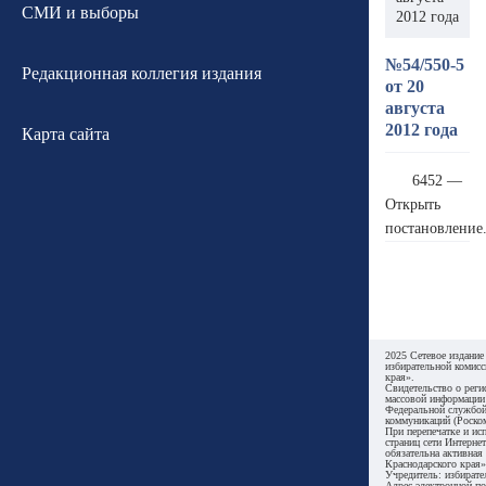
СМИ и выборы
2012 года
№54/550-5
Редакционная коллегия издания
от 20
августа
2012 года
Карта сайта
6452 —
Открыть
постановление
2025 Сетевое издание
избирательной комисс
края».
Свидетельство о реги
массовой информации
Федеральной службой
коммуникаций (Роском
При перепечатке и ис
страниц сети Интернет
обязательна активная
Краснодарского края»
Учредитель: избирате
Адрес электронной по