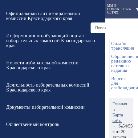
МЫ В
СОЦИАЛЬНЫХ
СЕТЯХ:
Официальный сайт избирательной
комиссии Краснодарского края
Информационно-обучающий портал
избирательных комиссий Краснодарского
Онлайн
края
трансляция
Обращение в
редакцию
Новости избирательной комиссии
сетевого
Краснодарского края
издания
Версия
для
Деятельность избирательных комиссий
слабовидящ
Краснодарского края
Главная
Документы избирательной комиссии
›
Карта
сайта
Общественный контроль
›
№54/550-
5 от 20
августа