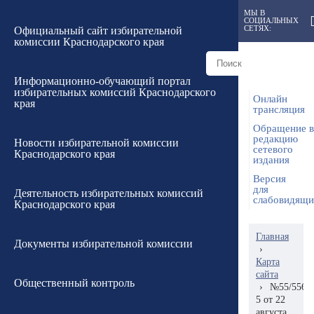
МЫ В
СОЦИАЛЬНЫХ
СЕТЯХ:
Официальный сайт избирательной
комиссии Краснодарского края
Информационно-обучающий портал
избирательных комиссий Краснодарского
Онлайн
края
трансляция
Обращение в
редакцию
Новости избирательной комиссии
сетевого
Краснодарского края
издания
Версия
для
Деятельность избирательных комиссий
слабовидящ
Краснодарского края
Главная
Документы избирательной комиссии
›
Карта
сайта
Общественный контроль
›
№55/556-
5 от 22
августа