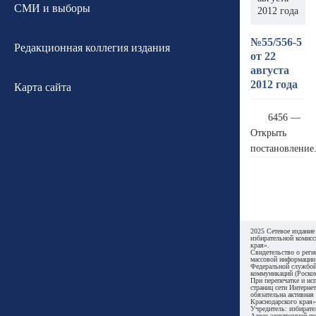
СМИ и выборы
2012 года
№55/556-5
Редакционная коллегия издания
от 22
августа
2012 года
Карта сайта
6456 —
Открыть
постановление
2025 Сетевое издание
избирательной комисс
края».
Свидетельство о реги
массовой информации
Федеральной службой
коммуникаций (Роском
При перепечатке и ис
страниц сети Интернет
обязательна активная
Краснодарского края»
Учредитель: избирате
Адрес электронной по