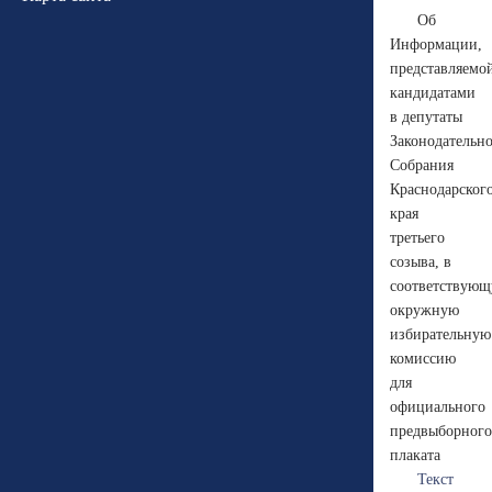
Об
Информации,
представляемо
кандидатами
в депутаты
Законодательн
Собрания
Краснодарског
края
третьего
созыва, в
соответствую
окружную
избирательную
комиссию
для
официального
предвыборного
плаката
Текст