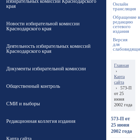
избирательных комиссий Краснодарского
Онлайн
края
трансляция
Обращение в
редакцию
Новости избирательной комиссии
сетевого
Краснодарского края
издания
Версия
для
Деятельность избирательных комиссий
слабовидящ
Краснодарского края
Главная
Документы избирательной комиссии
›
Карта
сайта
Общественный контроль
›
573-П
от 25
июня
СМИ и выборы
2002 года
573-П от
Редакционная коллегия издания
25 июня
2002 года
Карта сайта