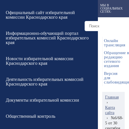
МЫ В
СОЦИАЛЬНЫХ
СЕТЯХ:
Официальный сайт избирательной
комиссии Краснодарского края
Информационно-обучающий портал
избирательных комиссий Краснодарского
Онлайн
края
трансляция
Обращение в
редакцию
Новости избирательной комиссии
сетевого
Краснодарского края
издания
Версия
для
Деятельность избирательных комиссий
слабовидящ
Краснодарского края
Главная
Документы избирательной комиссии
›
Карта
сайта
Общественный контроль
›
№6/68-
5 от 30
сентября