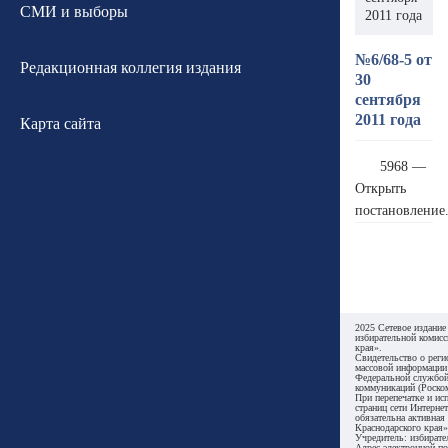
СМИ и выборы
2011 года
№6/68-5 от
Редакционная коллегия издания
30
сентября
2011 года
Карта сайта
5968 —
Открыть
постановление
2025 Сетевое издание
избирательной комисс
края».
Свидетельство о реги
массовой информации
Федеральной службой
коммуникаций (Роском
При перепечатке и ис
страниц сети Интернет
обязательна активная
Краснодарского края»
Учредитель: избирате
Адрес электронной по