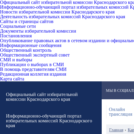
Официальный сайт избирательной комиссии Краснодарского кр
Информационно-обучающий портал избирательных комиссий Кр
Новости избирательной комиссии Краснодарского края
Деятельность избирательных комиссий Краснодарского края
Сайты и страницы сайтов
Социальные сети
Документы избирательной комиссии
Постановления
Опубликование правовых актов в сетевом издании и официаль
Информационные сообщения
Общественный контроль
Общественный экспертный совет
СМИ и выборы
Публикации о выборах в СМИ
В помощь представителям СМИ
Редакционная коллегия издания
Карта сайта
МЫ В СОЦИАЛ
Официальный сайт избирательной
комиссии Краснодарского края
Онлайн
трансляция
Информационно-обучающий портал
избирательных комиссий Краснодарского
края
Главная
›
Кар