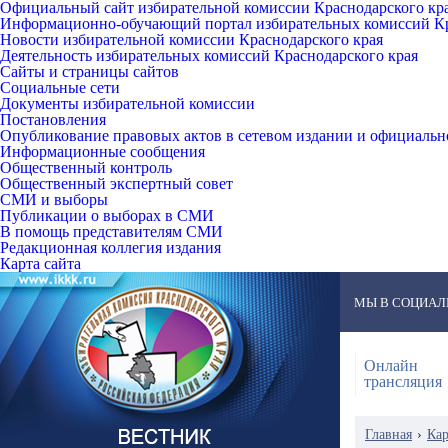
Официальный сайт избирательной комиссии Краснодарского кр
Информационно-обучающий портал избирательных комиссий Кр
Новости избирательной комиссии Краснодарского края
Деятельность избирательных комиссий Краснодарского края
Сайты и страницы сайтов
Социальные сети
Документы избирательной комиссии
Постановления
Опубликование правовых актов в сетевом издании и официаль
Информационные сообщения
Общественный контроль
Общественный экспертный совет
СМИ и выборы
Публикации о выборах в СМИ
В помощь представителям СМИ
Редакционная коллегия издания
Карта сайта
МЫ В СОЦИАЛ
Онлайн
трансляция
Главная
›
Кар