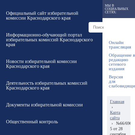
МЫ В
СОЦИАЛЬНЫХ
СЕТЯХ:
Официальный сайт избирательной
комиссии Краснодарского края
Информационно-обучающий портал
избирательных комиссий Краснодарского
Онлайн
края
трансляция
Обращение в
редакцию
Новости избирательной комиссии
сетевого
Краснодарского края
издания
Версия
для
Деятельность избирательных комиссий
слабовидящ
Краснодарского края
Главная
Документы избирательной комиссии
›
Карта
сайта
Общественный контроль
›
№66/696-
5 от 28
сентября