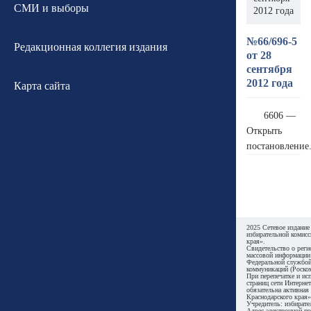
СМИ и выборы
2012 года
№66/696-5
Редакционная коллегия издания
от 28
сентября
2012 года
Карта сайта
6606 —
Открыть
постановление
2025 Сетевое издание
избирательной комисс
края».
Свидетельство о реги
массовой информации
Федеральной службой
коммуникаций (Роском
При перепечатке и ис
страниц сети Интернет
обязательна активная
Краснодарского края»
Учредитель: избирате
Адрес электронной по