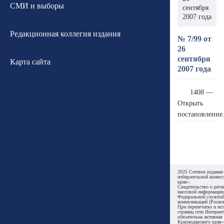
СМИ и выборы
сентября
2007 года
Редакционная коллегия издания
№ 7/99 от
26
сентября
Карта сайта
2007 года
1408 —
Открыть
постановление
2025 Сетевое издание
избирательной комисс
края».
Свидетельство о реги
массовой информации
Федеральной службой
коммуникаций (Роском
При перепечатке и ис
страниц сети Интернет
обязательна активная
Краснодарского края»