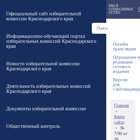
МЫ В
СОЦИАЛЬНЫХ
СЕТЯХ:
Официальный сайт избирательной
комиссии Краснодарского края
Информационно-обучающий портал
избирательных комиссий Краснодарского
Онлайн
края
трансляция
Обращение в
редакцию
Новости избирательной комиссии
сетевого
Краснодарского края
издания
Версия
для
Деятельность избирательных комиссий
слабовидящ
Краснодарского края
Главная
Документы избирательной комиссии
›
Карта
сайта
Общественный контроль
›
№
7/99 от
26