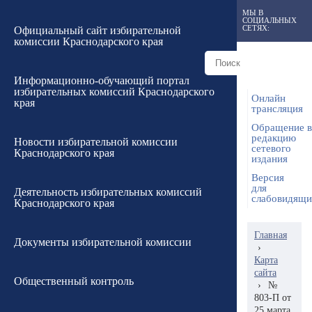
МЫ В
СОЦИАЛЬНЫХ
СЕТЯХ:
Официальный сайт избирательной
комиссии Краснодарского края
Информационно-обучающий портал
избирательных комиссий Краснодарского
Онлайн
края
трансляция
Обращение в
редакцию
Новости избирательной комиссии
сетевого
Краснодарского края
издания
Версия
для
Деятельность избирательных комиссий
слабовидящ
Краснодарского края
Главная
Документы избирательной комиссии
›
Карта
сайта
Общественный контроль
›
№
803-П от
25 марта