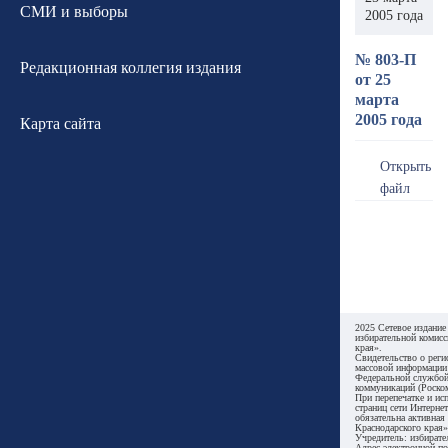
СМИ и выборы
2005 года
№ 803-П
Редакционная коллегия издания
от 25
марта
2005 года
Карта сайта
Открыть
файл
2025 Сетевое издание
избирательной комисс
края».
Свидетельство о реги
массовой информации
Федеральной службой
коммуникаций (Роском
При перепечатке и ис
страниц сети Интернет
обязательна активная
Краснодарского края»
Учредитель: избирате
Адрес электронной по