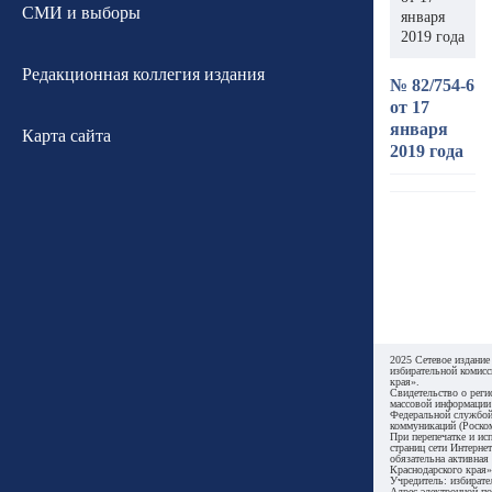
СМИ и выборы
января
2019 года
Редакционная коллегия издания
№ 82/754-6
от 17
января
Карта сайта
2019 года
2025 Сетевое издание
избирательной комисс
края».
Свидетельство о реги
массовой информации
Федеральной службой
коммуникаций (Роском
При перепечатке и ис
страниц сети Интернет
обязательна активная
Краснодарского края»
Учредитель: избирате
Адрес электронной по