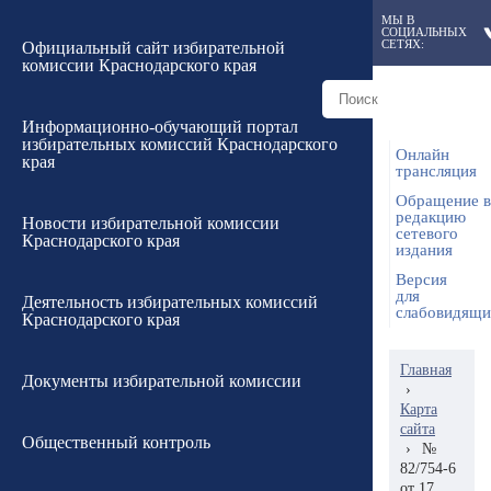
МЫ В
СОЦИАЛЬНЫХ
СЕТЯХ:
Официальный сайт избирательной
комиссии Краснодарского края
Информационно-обучающий портал
избирательных комиссий Краснодарского
Онлайн
края
трансляция
Обращение в
редакцию
Новости избирательной комиссии
сетевого
Краснодарского края
издания
Версия
для
Деятельность избирательных комиссий
слабовидящ
Краснодарского края
Главная
Документы избирательной комиссии
›
Карта
сайта
Общественный контроль
›
№
82/754-6
от 17