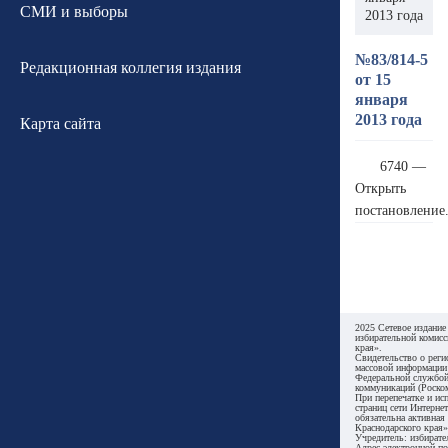
СМИ и выборы
2013 года
№83/814-5
Редакционная коллегия издания
от 15
января
2013 года
Карта сайта
6740 —
Открыть
постановление
2025 Сетевое издание
избирательной комисс
края».
Свидетельство о реги
массовой информации
Федеральной службой
коммуникаций (Роском
При перепечатке и ис
страниц сети Интернет
обязательна активная
Краснодарского края»
Учредитель: избирате
Адрес электронной по