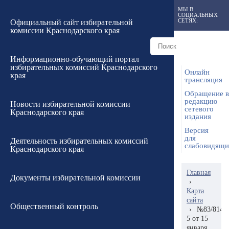
МЫ В
СОЦИАЛЬНЫХ
СЕТЯХ:
Официальный сайт избирательной
комиссии Краснодарского края
Информационно-обучающий портал
избирательных комиссий Краснодарского
Онлайн
края
трансляция
Обращение в
редакцию
Новости избирательной комиссии
сетевого
Краснодарского края
издания
Версия
для
Деятельность избирательных комиссий
слабовидящ
Краснодарского края
Главная
Документы избирательной комиссии
›
Карта
сайта
Общественный контроль
›
№83/814-
5 от 15
января