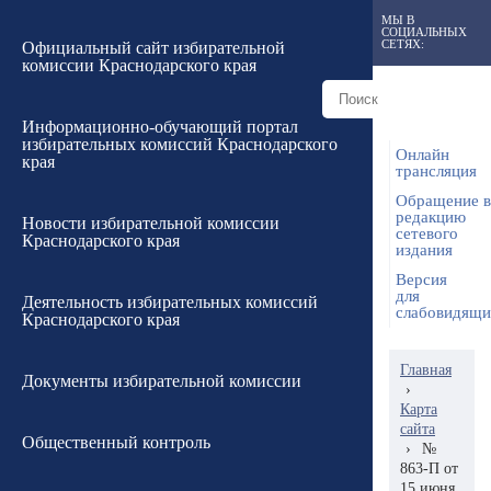
МЫ В
СОЦИАЛЬНЫХ
СЕТЯХ:
Официальный сайт избирательной
комиссии Краснодарского края
Информационно-обучающий портал
избирательных комиссий Краснодарского
Онлайн
края
трансляция
Обращение в
редакцию
Новости избирательной комиссии
сетевого
Краснодарского края
издания
Версия
для
Деятельность избирательных комиссий
слабовидящ
Краснодарского края
Главная
Документы избирательной комиссии
›
Карта
сайта
Общественный контроль
›
№
863-П от
15 июня