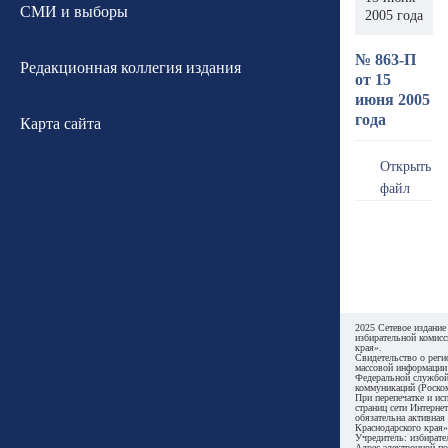
СМИ и выборы
2005 года
№ 863-П
Редакционная коллегия издания
от 15
июня 2005
года
Карта сайта
Открыть
файл
2025 Сетевое издание
избирательной комисс
края».
Свидетельство о реги
массовой информации
Федеральной службой
коммуникаций (Роском
При перепечатке и ис
страниц сети Интернет
обязательна активная
Краснодарского края»
Учредитель: избирате
Адрес электронной по