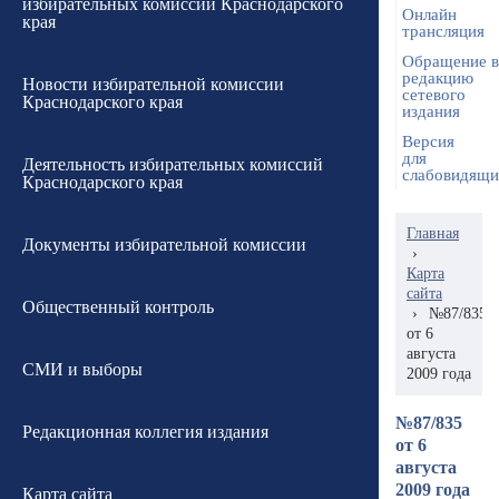
избирательных комиссий Краснодарского
Онлайн
края
трансляция
Обращение в
редакцию
Новости избирательной комиссии
сетевого
Краснодарского края
издания
Версия
для
Деятельность избирательных комиссий
слабовидящ
Краснодарского края
Главная
Документы избирательной комиссии
›
Карта
сайта
Общественный контроль
›
№87/835
от 6
августа
СМИ и выборы
2009 года
№87/835
Редакционная коллегия издания
от 6
августа
2009 года
Карта сайта