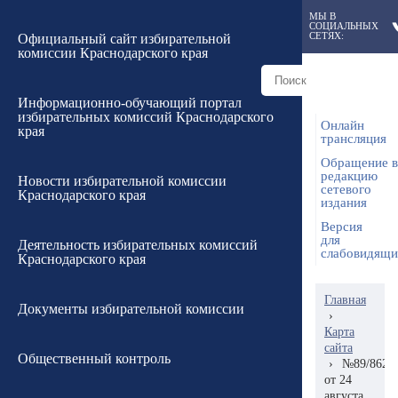
МЫ В
СОЦИАЛЬНЫХ
СЕТЯХ:
Официальный сайт избирательной
комиссии Краснодарского края
Информационно-обучающий портал
избирательных комиссий Краснодарского
Онлайн
края
трансляция
Обращение в
редакцию
Новости избирательной комиссии
сетевого
Краснодарского края
издания
Версия
для
Деятельность избирательных комиссий
слабовидящ
Краснодарского края
Главная
Документы избирательной комиссии
›
Карта
сайта
Общественный контроль
›
№89/862
от 24
августа