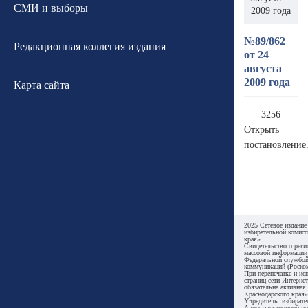
СМИ и выборы
2009 года
№89/862
Редакционная коллегия издания
от 24
августа
2009 года
Карта сайта
3256 —
Открыть
постановление
2025 Сетевое издание
избирательной комисс
края».
Свидетельство о реги
массовой информации
Федеральной службой
коммуникаций (Роском
При перепечатке и ис
страниц сети Интернет
обязательна активная
Краснодарского края»
Учредитель: избирате
Адрес электронной по