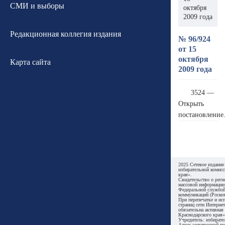
СМИ и выборы
октября
2009 года
Редакционная коллегия издания
№ 96/924
от 15
октября
Карта сайта
2009 года
3524 —
Открыть
постановление
2025 Сетевое издание
избирательной комисс
края».
Свидетельство о реги
массовой информации
Федеральной службой
коммуникаций (Роском
При перепечатке и ис
страниц сети Интернет
обязательна активная
Краснодарского края»
Учредитель: избирате
Адрес электронной по