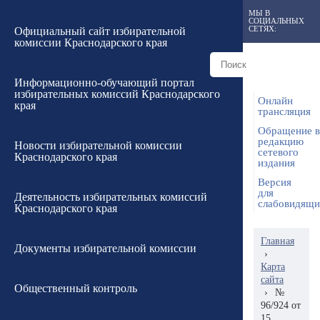
МЫ В
СОЦИАЛЬНЫХ
СЕТЯХ:
Официальный сайт избирательной
комиссии Краснодарского края
Информационно-обучающий портал
избирательных комиссий Краснодарского
Онлайн
края
трансляция
Обращение в
редакцию
Новости избирательной комиссии
сетевого
Краснодарского края
издания
Версия
для
Деятельность избирательных комиссий
слабовидящ
Краснодарского края
Главная
Документы избирательной комиссии
›
Карта
сайта
Общественный контроль
›
№
96/924 от
15