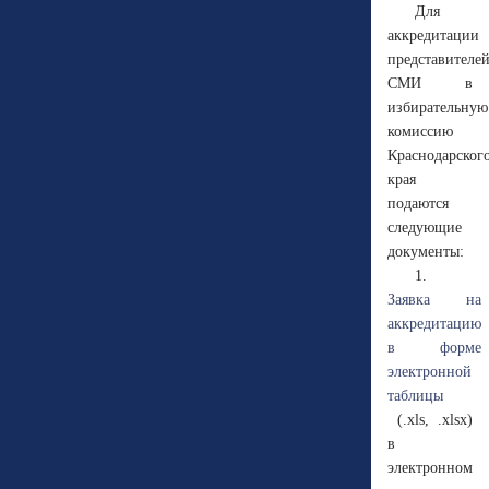
Для
аккредитации
представителе
СМИ в
избирательную
комиссию
Краснодарског
края
подаются
следующие
документы:
1.
Заявка на
аккредитацию
в форме
электронной
таблицы
(.xls, .xlsx)
в
электронном