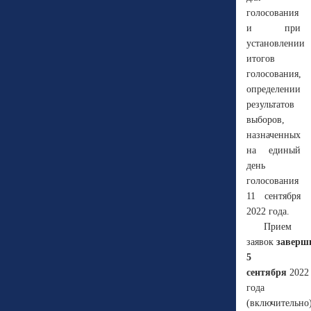
голосования
и при
установлении
итогов
голосования,
определении
результатов
выборов,
назначенных
на единый
день
голосования
11 сентября
2022 года.
Прием
заявок
заверш
5
сентября
2022
года
(включительно)