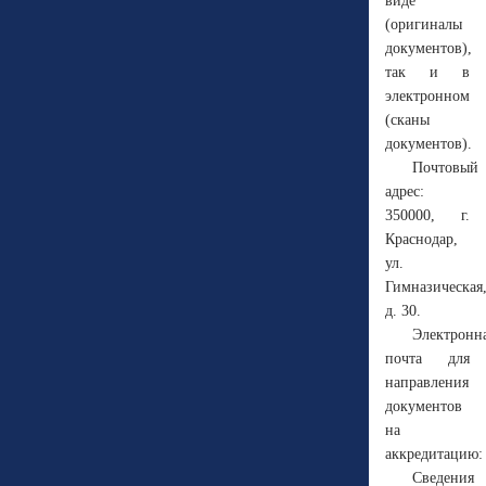
виде
(оригиналы
документов),
так и в
электронном
(сканы
документов).
Почтовый
адрес:
350000, г.
Краснодар,
ул.
Гимназическая
д. 30.
Электронн
почта для
направления
документов
на
аккредитацию: 
Сведения