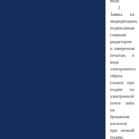
виде;
2.
Заявка на
аккредитацию,
подписанная
главным
редактором
и заверенная
печатью, в
виде
электронного
образа
(скана) при
подаче по
электронной
почте либо
на
бумажном
носителе
при личной
подаче,