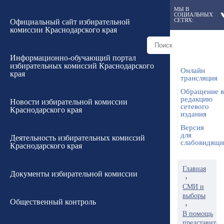
МЫ В
СОЦИАЛЬНЫХ
СЕТЯХ:
Официальный сайт избирательной
комиссии Краснодарского края
Информационно-обучающий портал
избирательных комиссий Краснодарского
Онлайн
края
трансляция
Обращение в
редакцию
Новости избирательной комиссии
сетевого
Краснодарского края
издания
Версия
для
Деятельность избирательных комиссий
слабовидящ
Краснодарского края
Главная
Документы избирательной комиссии
›
СМИ и
выборы
Общественный контроль
›
В помощь
представител