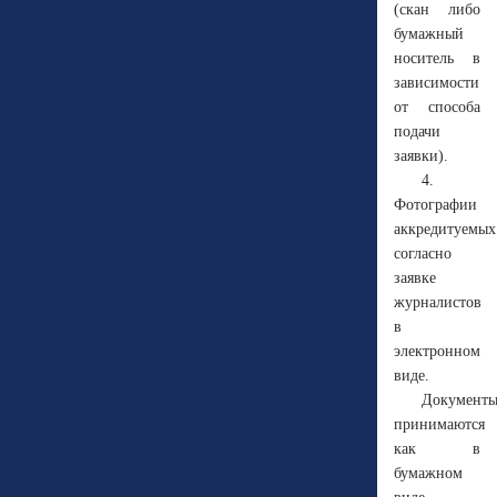
(скан либо
бумажный
носитель в
зависимости
от способа
подачи
заявки).
4.
Фотографии
аккредитуемых
согласно
заявке
журналистов
в
электронном
виде.
Документ
принимаются
как в
бумажном