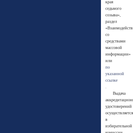
края
седьмого
созыва»,
раздел
«Взаимодейств
со
средствами
массовой
информации»
или
по
указанной
ссылке
.
Выдача
аккредитацио
удостоверений
осуществляется
в
избирательной
комиссии