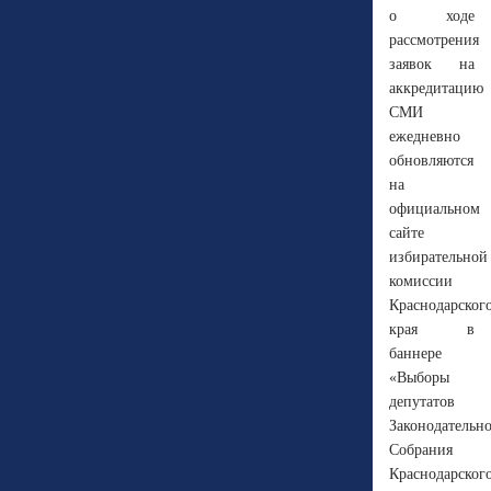
о ходе
рассмотрения
заявок на
аккредитацию
СМИ
ежедневно
обновляются
на
официальном
сайте
избирательной
комиссии
Краснодарског
края в
баннере
«Выборы
депутатов
Законодательн
Собрания
Краснодарског