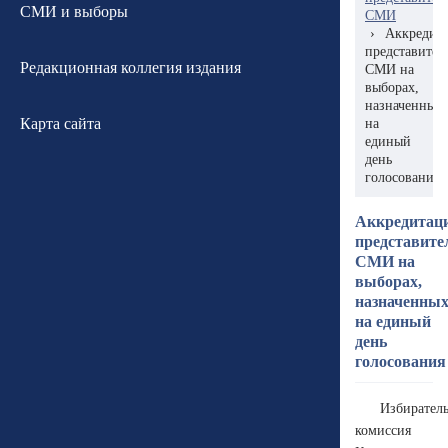
СМИ и выборы
СМИ
›
Аккредит
представител
Редакционная коллегия издания
СМИ на
выборах,
назначенных
Карта сайта
на
единый
день
голосования
Аккредитац
представите
СМИ на
выборах,
назначенны
на единый
день
голосования
Избирател
комиссия