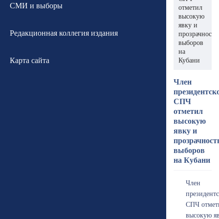
СМИ и выборы
отметил
высокую
явку и
Редакционная коллегия издания
прозрачность
выборов
на
Карта сайта
Кубани
Член
президентск
СПЧ
отметил
высокую
явку и
прозрачност
выборов
на Кубани
Член
президентс
СПЧ отмет
высокую я