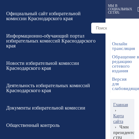
МЫ В
СОЦИАЛЬНЫХ
СЕТЯХ:
Официальный сайт избирательной
комиссии Краснодарского края
Информационно-обучающий портал
избирательных комиссий Краснодарского
Онлайн
края
трансляция
Обращение в
редакцию
Новости избирательной комиссии
сетевого
Краснодарского края
издания
Версия
для
Деятельность избирательных комиссий
слабовидящ
Краснодарского края
Главная
Документы избирательной комиссии
›
Карта
сайта
Общественный контроль
›
Член
президентско
СПЧ