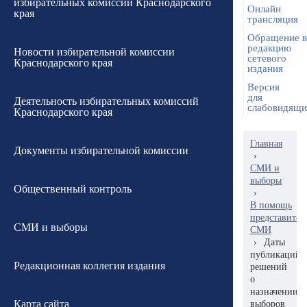
избирательных комиссий Краснодарского
Онлайн
края
трансляция
Обращение в
редакцию
Новости избирательной комиссии
сетевого
Краснодарского края
издания
Версия
для
Деятельность избирательных комиссий
слабовидящ
Краснодарского края
Главная
Документы избирательной комиссии
›
СМИ и
выборы
Общественный контроль
›
В помощь
представител
СМИ и выборы
СМИ
›
Даты
публикаций
Редакционная коллегия издания
решений
о
назначении
Карта сайта
выборов