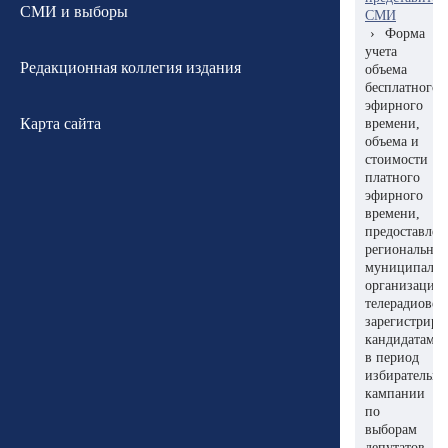
СМИ и выборы
СМИ
›
Форма
учета
Редакционная коллегия издания
объема
бесплатного
эфирного
Карта сайта
времени,
объема и
стоимости
платного
эфирного
времени,
предоставле
региональной
муниципальн
организацие
телерадиове
зарегистрир
кандидатам
в период
избирательн
кампании
по
выборам
депутатов