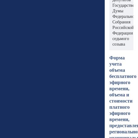
Государствен
Думы
Федеральног
Собрания
Российской
Федерации
седьмого
созыва
Форма
учета
объема
бесплатного
эфирного
времени,
объема и
стоимости
платного
эфирного
времени,
предоставл
регионально
муниципаль