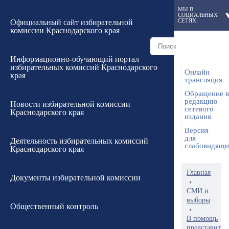
МЫ В
СОЦИАЛЬНЫХ
СЕТЯХ:
Официальный сайт избирательной
комиссии Краснодарского края
Информационно-обучающий портал
избирательных комиссий Краснодарского
Онлайн
края
трансляция
Обращение в
редакцию
Новости избирательной комиссии
сетевого
Краснодарского края
издания
Версия
для
Деятельность избирательных комиссий
слабовидящ
Краснодарского края
Главная
Документы избирательной комиссии
›
СМИ и
выборы
Общественный контроль
›
В помощь
представител