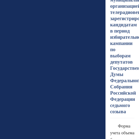
организацие
телерадиов
зарегистри
кандидатам
в период
избирательн
кампании
по
выборам
депутатов
Государстве
Думы
Федерально
Собрания
Российской
Федерации
седьмого
созыва
Форма
учета объема