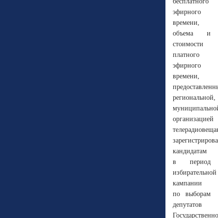
бесплатного
эфирного
времени,
объема и
стоимости
платного
эфирного
времени,
предоставленн
региональной,
муниципально
организацией
телерадиовеща
зарегистриров
кандидатам
в период
избирательной
кампании
по выборам
депутатов
Государственн