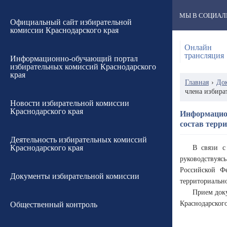
МЫ В СОЦИАЛ
Официальный сайт избирательной
комиссии Краснодарского края
Онлайн
трансляция
Информационно-обучающий портал
избирательных комиссий Краснодарского
края
Главная
›
До
члена избира
Новости избирательной комиссии
Краснодарского края
Информацион
состав терр
Деятельность избирательных комиссий
Краснодарского края
В связи с
руководствуяс
Российской Фе
Документы избирательной комиссии
территориальн
Прием доку
Краснодарского
Общественный контроль