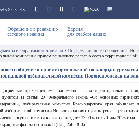
ЬНЫХ СЕТЯХ:
Обращение в редакцию
Версия
сетевого издания
для слабовидящих
кументы избирательной комиссии
›
Информационные сообщения
›
Инфо
тельной комиссии с правом решающего голоса в состав территориальной
ное сообщение о приеме предложений по кандидатуре члена
иториальной избирательной комиссии Новопокровская на вак
 досрочным прекращением полномочий члена территориальной изби
ь пунктом 11 статьи 29 Федерального закона «Об основных гаранти
дерации», избирательная комиссия Краснодарского края объявляет
ой избирательной комиссии Новопокровская с правом решающего голоса
ментов осуществляется в срок не позднее 17.00 часов 20 мая 2026 года по
 края, телефон для справок 8 (861) 268-19-06.