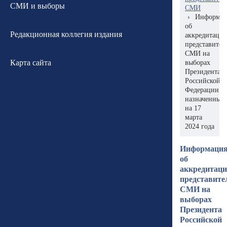
СМИ и выборы
СМИ
›
Информац
об
Редакционная коллегия издания
аккредитаци
представител
СМИ на
Карта сайта
выборах
Президента
Российской
Федерации,
назначенных
на 17
марта
2024 года
Информаци
об
аккредитац
представите
СМИ на
выборах
Президента
Российской