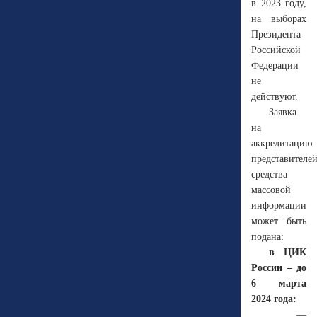
в 2023 году,
на выборах
Президента
Российской
Федерации
не
действуют.
Заявка
на
аккредитацию
представителе
средства
массовой
информации
может быть
подана:
в ЦИК
России – до
6 марта
2024 года:
—