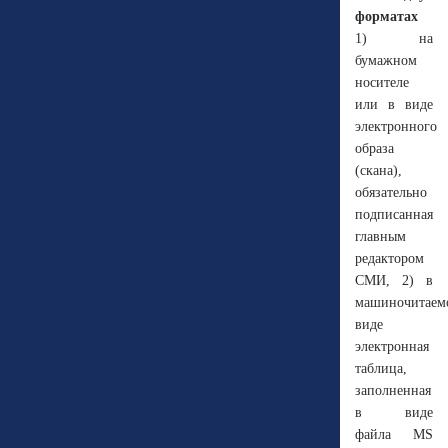
форматах
1) на
бумажном
носителе
или в виде
электронного
образа
(скана),
обязательно
подписанная
главным
редактором
СМИ, 2) в
машиночитаем
виде
электронная
таблица,
заполненная
в виде
файла MS