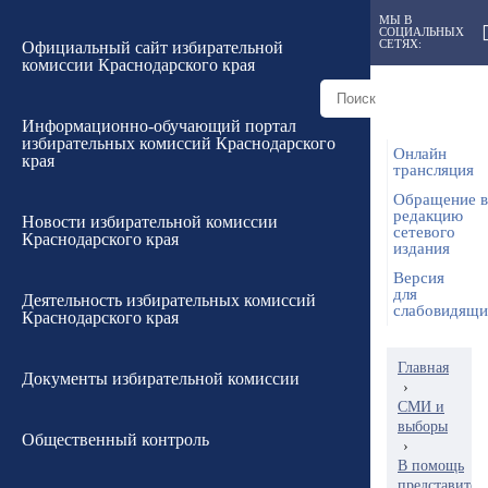
МЫ В
СОЦИАЛЬНЫХ
СЕТЯХ:
Официальный сайт избирательной
комиссии Краснодарского края
Информационно-обучающий портал
избирательных комиссий Краснодарского
Онлайн
края
трансляция
Обращение в
редакцию
Новости избирательной комиссии
сетевого
Краснодарского края
издания
Версия
для
Деятельность избирательных комиссий
слабовидящ
Краснодарского края
Главная
Документы избирательной комиссии
›
СМИ и
выборы
Общественный контроль
›
В помощь
представител