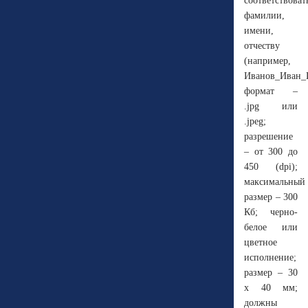
соответствоват
фамилии,
имени,
отчеству
(например,
Иванов_Иван_И
формат –
.jpg или
.jpeg;
разрешение
– от 300 до
450 (dpi);
максимальный
размер – 300
Кб; черно-
белое или
цветное
исполнение;
размер – 30
x 40 мм;
должны