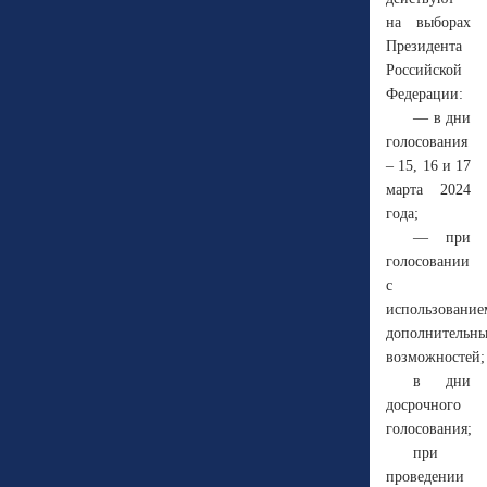
на выборах
Президента
Российской
Федерации:
— в дни
голосования
– 15, 16 и 17
марта 2024
года;
— при
голосовании
с
использование
дополнительн
возможностей;
в дни
досрочного
голосования;
при
проведении