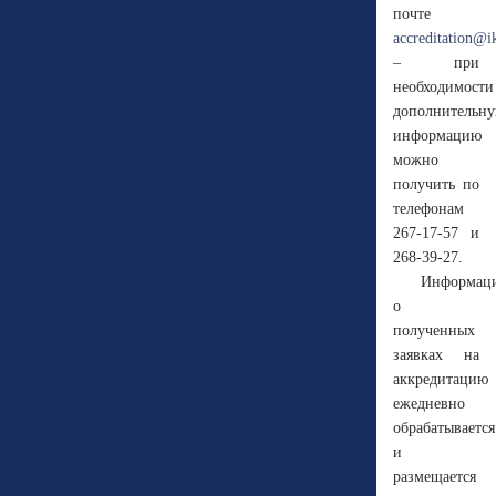
почте
accreditation@i
– при
необходимости
дополнительн
информацию
можно
получить по
телефонам
267-17-57 и
268-39-27.
Информац
о
полученных
заявках на
аккредитацию
ежедневно
обрабатывается
и
размещается