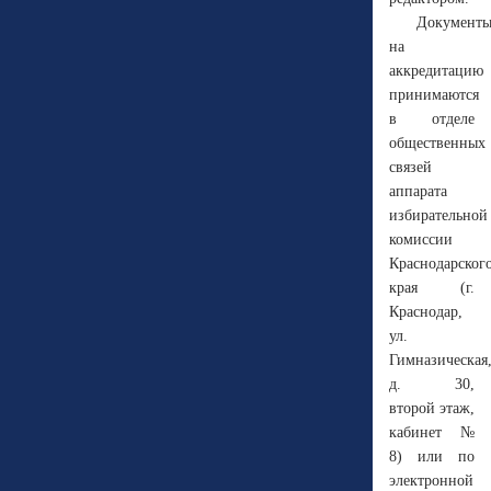
Документ
на
аккредитацию
принимаются
в отделе
общественных
связей
аппарата
избирательной
комиссии
Краснодарског
края (г.
Краснодар,
ул.
Гимназическая
д. 30,
второй этаж,
кабинет №
8) или по
электронной