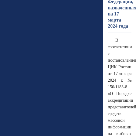
Федерации,
назначенны
на 17
марта
2024 года
В
соответствии
с
постановление
ЦИК России
от 17 января
2024 г. №
150/1183-8
«О Порядке
аккредитации
представителе
средств
массовой
информации
на выборах