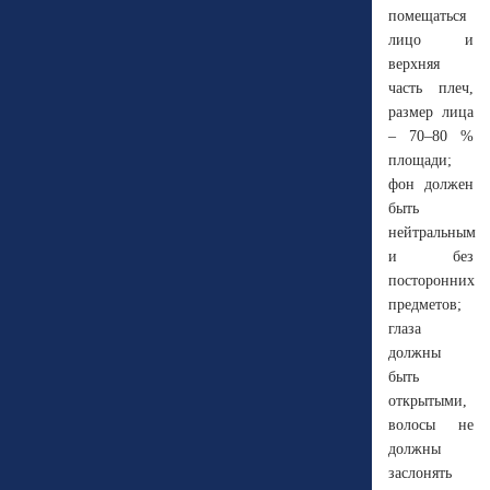
помещаться
лицо и
верхняя
часть плеч,
размер лица
– 70–80 %
площади;
фон должен
быть
нейтральным
и без
посторонних
предметов;
глаза
должны
быть
открытыми,
волосы не
должны
заслонять