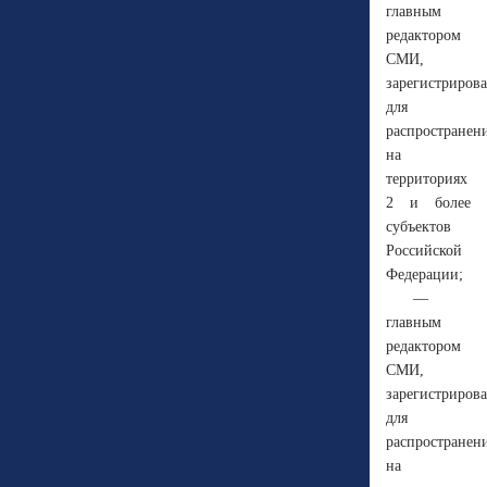
главным
редактором
СМИ,
зарегистриров
для
распространен
на
территориях
2 и более
субъектов
Российской
Федерации;
—
главным
редактором
СМИ,
зарегистриров
для
распространен
на