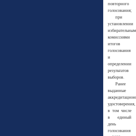
повторного
голосования;
при
установлении
избирательны
комиссиями
итогов
голосования
и
определении
результатов
выборов.
Ранее
выданные
аккредитацион
удостоверения,
в том числе
в единый
день
голосования