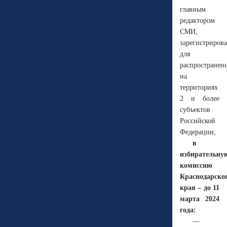
главным
редактором
СМИ,
зарегистриров
для
распространен
на
территориях
2 и более
субъектов
Российской
Федерации;
в
избирательну
комиссию
Краснодарско
края – до 11
марта 2024
года:
—