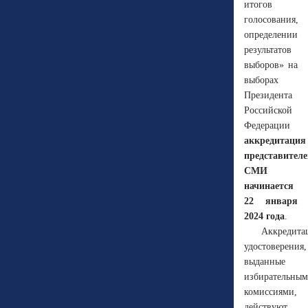
итогов
голосования,
определении
результатов
выборов» на
выборах
Президента
Российской
Федерации
аккредитация
представителе
СМИ
начинается
22 января
2024 года
.
Аккредита
удостоверения,
выданные
избирательны
комиссиями,
действуют