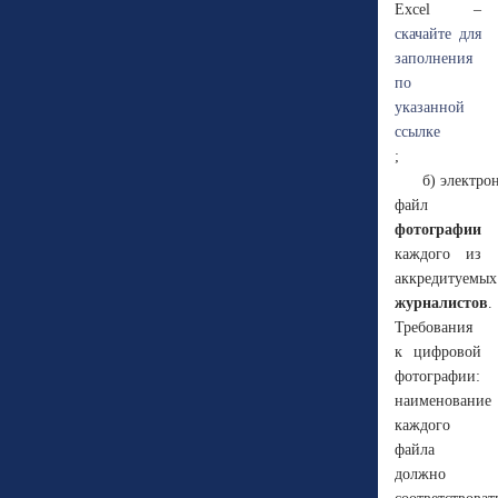
Excel –
скачайте для
заполнения
по
указанной
ссылке
;
б) электро
файл
фотографии
каждого из
аккредитуемых
журналистов
.
Требования
к цифровой
фотографии:
наименование
каждого
файла
должно