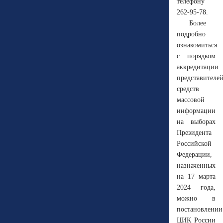
телефону
262-95-78.
Более
подробно
ознакомиться
с порядком
аккредитации
представителе
средств
массовой
информации
на выборах
Президента
Российской
Федерации,
назначенных
на 17 марта
2024 года,
можно в
постановлении
ЦИК России