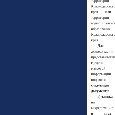
территории
Краснодарског
края или
территории
муниципально
образования
Краснодарског
края.
Для
аккредитации
представителе
средств
массовой
информации
подаются
следующие
документы
:
а)
заявка
на
аккредитацию
в двух