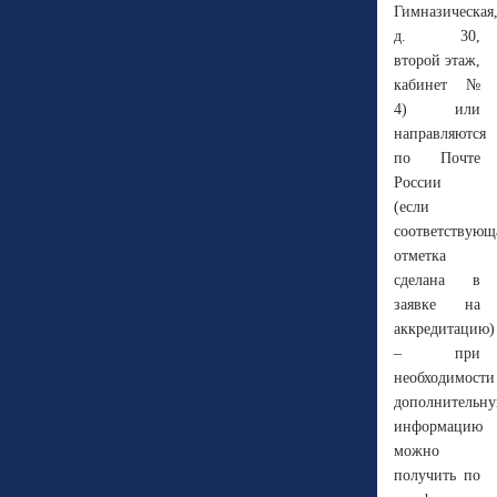
Гимназическая
д. 30,
второй этаж,
кабинет №
4) или
направляются
по Почте
России
(если
соответствующ
отметка
сделана в
заявке на
аккредитацию)
– при
необходимости
дополнительн
информацию
можно
получить по