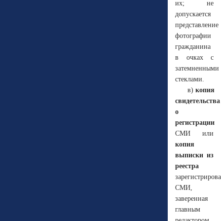
их; не
допускается
представление
фотографии
гражданина
в очках с
затемненными
стеклами.
в)
копия
свидетельства
о
регистрации
СМИ или
копия
выписки из
реестра
зарегистриров
СМИ,
заверенная
главным
редактором.