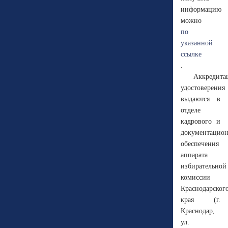
информацию
можно
по
указанной
ссылке
.
Аккредита
удостоверения
выдаются в
отделе
кадрового и
документацио
обеспечения
аппарата
избирательной
комиссии
Краснодарског
края (г.
Краснодар,
ул.