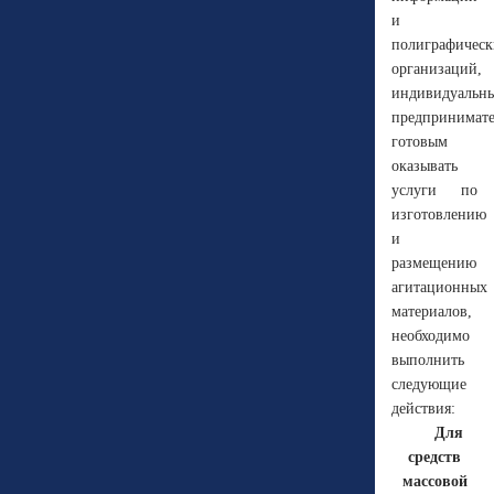
и
полиграфическ
организаций,
индивидуальн
предпринимате
готовым
оказывать
услуги по
изготовлению
и
размещению
агитационных
материалов,
необходимо
выполнить
следующие
действия:
Для
средств
массовой