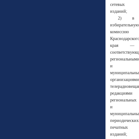
сетевых
изданий;
2) в
избирательную
комиссию
Краснодарског
края —
соответствую
региональным
и
муниципальн
организациями
телерадиовеща
редакциями
региональных
и
муниципальны
периодических
печатных
изданий;