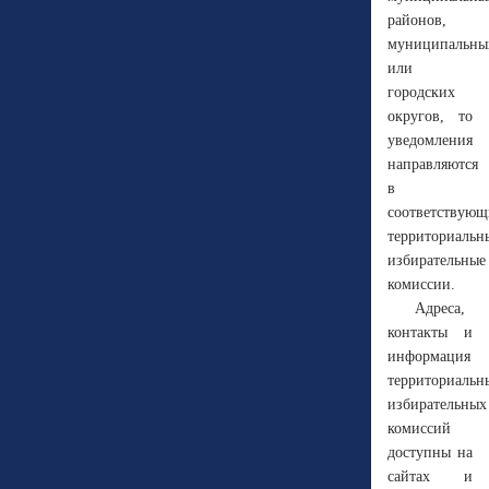
районов,
муниципальны
или
городских
округов, то
уведомления
направляются
в
соответствующ
территориальн
избирательные
комиссии.
Адреса,
контакты и
информация
территориальн
избирательных
комиссий
доступны на
сайтах и