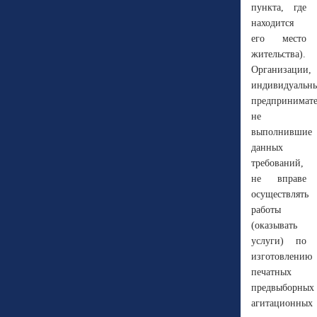
пункта, где
находится
его место
жительства).
Организации,
индивидуальн
предпринимате
не
выполнившие
данных
требований,
не вправе
осуществлять
работы
(оказывать
услуги) по
изготовлению
печатных
предвыборных
агитационных