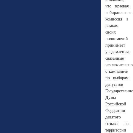
что краевая
избирательная
комиссия в
рамках
своих
полномочий
принимает
уведомления,
связанные
исключительно
с кампанией
по выборам
депутатов
Государственн
Думы
Российской
Федерации
девятого
созыва на
территории