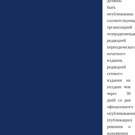
должны
быть
опубликованы
соответствующ
организацией
телерадиовеща
редакцией
периодическог
печатного
издания,
редакцией
сетевого
издания не
позднее чем
через 30
дней со дня
официального
опубликования
(публикации)
решения о
назначении