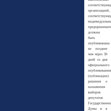
соответствующ
организацией,
соответствую
индивидуальн
предпринимате
должны
быть
опубликованы
не позднее
чем через 30
дней со дня
официального
опубликования
(публикации)
решения о
назначении
выборов
депутатов
Государственн
Думы и в