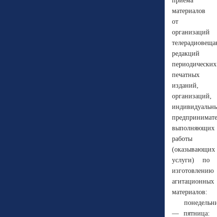
приема
материалов
от
организаций
телерадиовеща
редакций
периодических
печатных
изданий,
организаций,
индивидуальн
предпринимате
выполняющих
работы
(оказывающих
услуги) по
изготовлению
агитационных
материалов:
понедельн
— пятница: