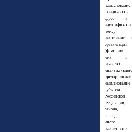
наименование,
юридический
адрес и
идентификаци
номер
налогоплатель
организации
(фамилию,
имя и
отчество
индивидуально
предпринимате
наименование
субъекта
Российской
Федерации,
района,
города,
иного
населенного