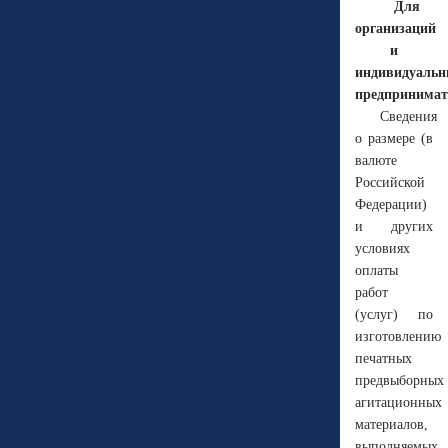
Для
организаций
и
индивидуаль
предпринимат
Сведения
о размере (в
валюте
Российской
Федерации)
и других
условиях
оплаты
работ
(услуг) по
изготовлению
печатных
предвыборных
агитационных
материалов,
выполняемых