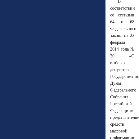
В
соответствии
со статьями
64 и 68
Федерального
закона от 22
февраля
2014 года №
20 «О
выборах
депутатов
Государственн
Думы
Федерального
Собрания
Российской
Федерации»
представителя
средств
массовой
информации