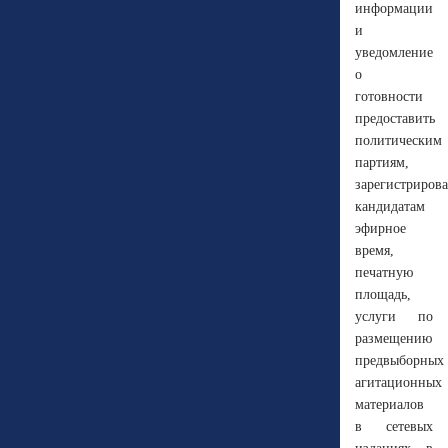
информации
и
уведомление
о
готовности
предоставить
политическим
партиям,
зарегистриров
кандидатам
эфирное
время,
печатную
площадь,
услуги по
размещению
предвыборных
агитационных
материалов
в сетевых