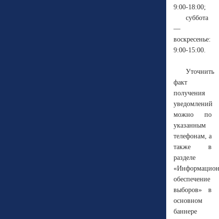
9:00-18:00;
суббота
—
воскресенье:
9:00-15:00.
Уточнить
факт
получения
уведомлений
можно по
указанным
телефонам, а
также в
разделе
«
Информацион
обеспечение
выборов
» в
основном
баннере