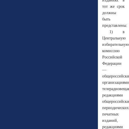
изданиях в
тот же срок
должны
быть
представлены:
1) в
Центральную
избирательную
комиссию
Российской
Федерации
—
общероссийск
организациями
телерадиовеща
редакциями
общероссийск
периодических
печатных
изданий,
редакциями