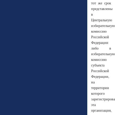
тот же срок
представлены
в
Центральную
избирательную
комиссию
Российской
Федерации
либо в
избирательную
комиссию
субъекта
Российской
Федерации,
на
территории
которого
зарегистриров
эта
организация,