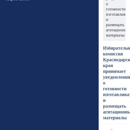
о
готовности
изготавливат
и
размещать
агитационны
материалы
Избиратель
комиссия
Краснодарск
края
принимает
уведомлени
о
готовности
изготавлива
и
размещать
агитационн
материалы