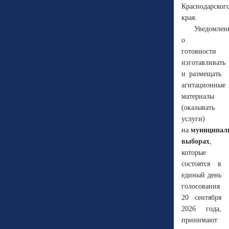
Краснодарског
края.
Уведомлен
о
готовности
изготавливать
и размещать
агитационные
материалы
(оказывать
услуги)
на
муниципал
выборах
,
которые
состоятся в
единый день
голосования
20 сентября
2026 года,
принимают