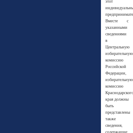
этот
индивидуальн
предпринимате
Вместе с
указанными
сведениями
в
Центральную
избирательную
комиссию
Российской
Федерации,
избирательную
комиссию
Краснодарског
края должны
быть
представлены
также
сведения,
содержащие