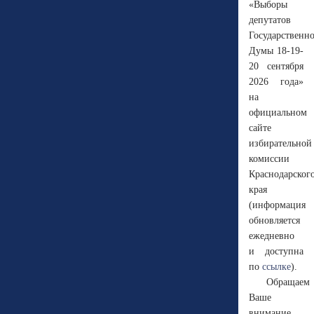
«
Выборы
депутатов
Государственн
Думы 18-19-
20 сентября
2026 года
»
на
официальном
сайте
избирательной
комиссии
Краснодарског
края
(информация
обновляется
ежедневно
и доступна
по
ссылке
).
Обращаем
Ваше
внимание,