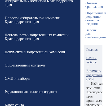
избирательных комиссий Краснодарского
Онлайн
края
трансляция
Обращение в
редакцию
Новости избирательной комиссии
сетевого
Краснодарского края
издания
Версия
для
Деятельность избирательных комиссий
слабовидящ
Краснодарского края
Главная
Документы избирательной комиссии
›
СМИ и
выборы
Общественный контроль
›
В помощь
представител
СМИ и выборы
СМИ
›
Избирател
комиссия
Редакционная коллегия издания
Краснодарско
края
принимает
Карта сайта
уведомления