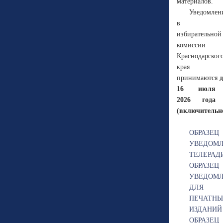
материалов.
Уведомлен
в
избирательной
комиссии
Краснодарског
края
принимаются
д
16 июля
2026 года
(включительно
ОБРАЗЕЦ
УВЕДОМ
ТЕЛЕРАД
ОБРАЗЕЦ
УВЕДОМ
ДЛЯ
ПЕЧАТН
ИЗДАНИЙ
ОБРАЗЕЦ