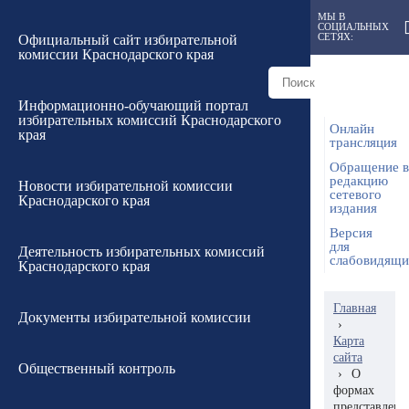
МЫ В
СОЦИАЛЬНЫХ
СЕТЯХ:
Официальный сайт избирательной
комиссии Краснодарского края
Информационно-обучающий портал
избирательных комиссий Краснодарского
Онлайн
края
трансляция
Обращение в
редакцию
Новости избирательной комиссии
сетевого
Краснодарского края
издания
Версия
для
Деятельность избирательных комиссий
слабовидящ
Краснодарского края
Главная
Документы избирательной комиссии
›
Карта
сайта
Общественный контроль
›
О
формах
представлен