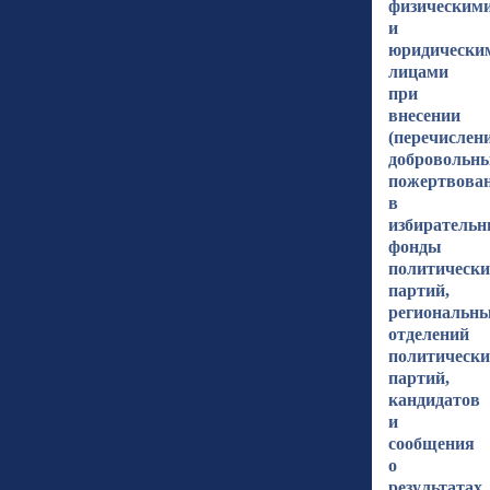
физическим
и
юридически
лицами
при
внесении
(перечислен
добровольн
пожертвова
в
избиратель
фонды
политически
партий,
региональн
отделений
политически
партий,
кандидатов
и
сообщения
о
результатах