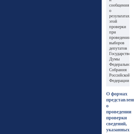
сообщения
о
результатах
этой
проверки
при
проведении
выборов
депутатов
Государствен
Думы
Федеральног
Собрания
Российской
Федерации
О формах
представлен
о
проведении
проверки
сведений,
указанных