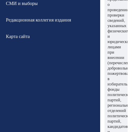
СМИ и выборы
о
проведении
проверки
Редакционная коллегия издания
сведений,
указанных
физическими
Карта сайта
и
юридически
лицами
при
внесении
(перечислени
добровольны
пожертвован
в
избирательн
фонды
политически
партий,
региональны
отделений
политически
партий,
кандидатов
и