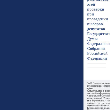
этой
проверки
при
проведении
выборов
депутатов
Государстве
Думы
Федерально
Собрания
Российской
Федерации
2025 Сетевое издание
избирательной комисс
края».
Свидетельство о реги
массовой информации
Федеральной службой
коммуникаций (Роском
При перепечатке и ис
страниц сети Интернет
обязательна активная
Краснодарского края»