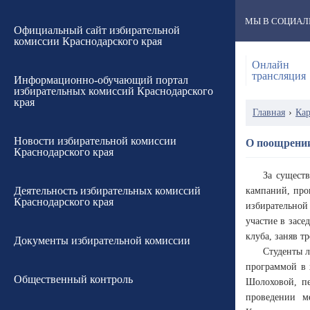
МЫ В СОЦИАЛ
Официальный сайт избирательной
комиссии Краснодарского края
Онлайн
трансляция
Информационно-обучающий портал
избирательных комиссий Краснодарского
края
Главная
›
Кар
Новости избирательной комиссии
О поощрении
Краснодарского края
За сущест
Деятельность избирательных комиссий
кампаний, про
Краснодарского края
избирательной
участие в засе
клуба, заняв тр
Документы избирательной комиссии
Студенты л
программой в 
Общественный контроль
Шолоховой, пе
проведении м