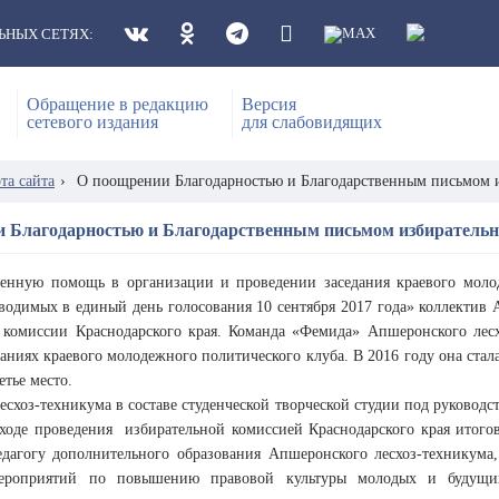
ЬНЫХ СЕТЯХ:
Обращение в редакцию
Версия
сетевого издания
для слабовидящих
та сайта
›
О поощрении Благодарностью и Благодарственным письмом и
 Благодарностью и Благодарственным письмом избирательн
венную помощь в организации и проведении заседания краевого моло
водимых в единый день голосования 10 сентября 2017 года» коллектив
 комиссии Краснодарского края. Команда «Фемида» Апшеронского лес
даниях краевого молодежного политического клуба. В 2016 году она ста
етье место.
есхоз-техникума в составе студенческой творческой студии под руковод
ходе проведения избирательной комиссией Краснодарского края итогов
дагогу дополнительного образования Апшеронского лесхоз-техникума
ероприятий по повышению правовой культуры молодых и будущих 