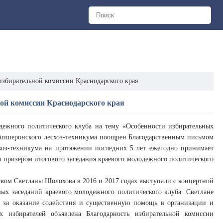
збирательной комиссии Краснодарского края
ой комиссии Краснодарского края
дежного политического клуба на тему «Особенности избирательных
 Апшеронского лесхоз-техникума поощрен Благодарственным письмом
хоз-техникума на протяжении последних 5 лет ежегодно принимает
ла призером итогового заседания краевого молодежного политического
ством Светланы Шолохова в 2016 и 2017 годах выступали с концертной
ых заседаний краевого молодежного политического клуба. Светлане
, за оказание содействия и существенную помощь в организации и
избирателей объявлена Благодарность избирательной комиссии