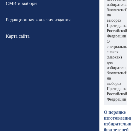
СМИ и выборы
избирательн
бюллетеней
на
Редакционная коллегия издания
выборах
Президента
Российской
Карта сайта
Федерации.
О
специальных
знаках
(марках)
для
избирательн
бюллетеней
на
выборах
Президента
Российской
Федерации
О порядке
изготовлени
избиратель
бюллетеней