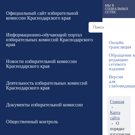
МЫ В
СОЦИАЛЬНЫХ
СЕТЯХ:
Официальный сайт избирательной
комиссии Краснодарского края
Информационно-обучающий портал
избирательных комиссий Краснодарского
Онлайн
края
трансляция
Обращение в
редакцию
Новости избирательной комиссии
сетевого
Краснодарского края
издания
Версия
для
Деятельность избирательных комиссий
слабовидящ
Краснодарского края
Главная
Документы избирательной комиссии
›
Карта
сайта
Общественный контроль
›
О
порядке
изготовления