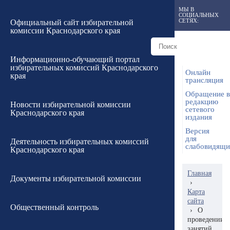
МЫ В
СОЦИАЛЬНЫХ
СЕТЯХ:
Официальный сайт избирательной
комиссии Краснодарского края
Информационно-обучающий портал
избирательных комиссий Краснодарского
Онлайн
края
трансляция
Обращение в
редакцию
Новости избирательной комиссии
сетевого
Краснодарского края
издания
Версия
для
Деятельность избирательных комиссий
слабовидящ
Краснодарского края
Главная
Документы избирательной комиссии
›
Карта
сайта
Общественный контроль
›
О
проведении
занятий