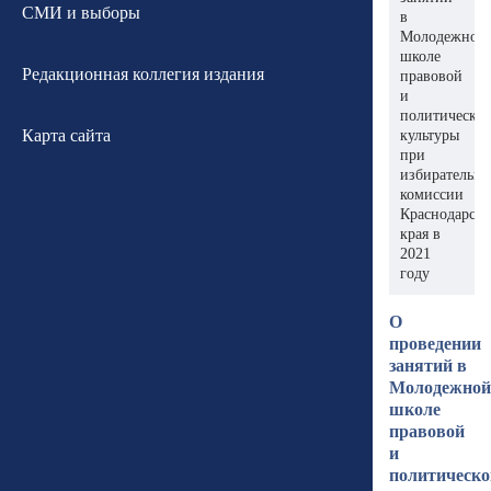
СМИ и выборы
в
Молодежной
школе
Редакционная коллегия издания
правовой
и
политическо
Карта сайта
культуры
при
избирательн
комиссии
Краснодарско
края в
2021
году
О
проведении
занятий в
Молодежной
школе
правовой
и
политическо