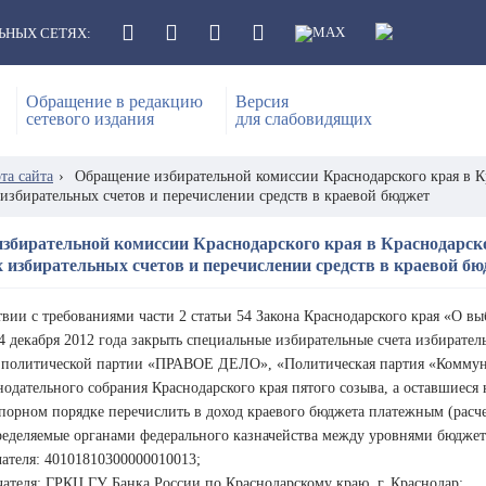
ЬНЫХ СЕТЯХ:
Обращение в редакцию
Версия
сетевого издания
для слабовидящих
та сайта
›
Обращение избирательной комиссии Краснодарского края в К
избирательных счетов и перечислении средств в краевой бюджет
збирательной комиссии Краснодарского края в Краснодарск
 избирательных счетов и перечислении средств в краевой б
твии с требованиями части 2 статьи 54 Закона Краснодарского края «О в
4 декабря 2012 года закрыть специальные избирательные счета избирате
 политической партии «ПРАВОЕ ДЕЛО», «Политическая партия «Коммуни
нодательного собрания Краснодарского края пятого созыва, а оставшиес
спорном порядке перечислить в доход краевого бюджета платежным (расч
ределяемые органами федерального казначейства между уровнями бюдже
ателя: 40101810300000010013;
ателя: ГРКЦ ГУ Банка России по Краснодарскому краю, г. Краснодар;