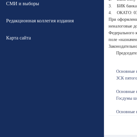
СМИ и выборы
3. БИК банка 
4. ОКАТО: 03
При оформлени
Редакционная коллегия издания
неналоговые до
Федерального к
Карта сайта
поле «назначе
Законодательно
Пре
Основные н
ЗСК пятого
Основные н
Госдумы ше
Основные н