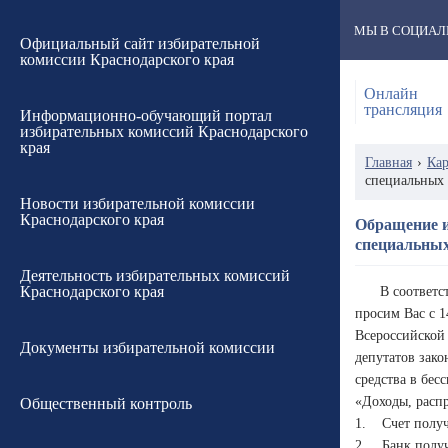
МЫ В СОЦИАЛ
Официальный сайт избирательной
комиссии Краснодарского края
Онлайн
трансляция
Информационно-обучающий портал
избирательных комиссий Краснодарского
края
Главная
›
Кар
специальных 
Новости избирательной комиссии
Краснодарского края
Обращение и
специальных
Деятельность избирательных комиссий
Краснодарского края
В соответс
просим Вас с 1
Всероссийской
Документы избирательной комиссии
депутатов зако
средства в бес
«Доходы, расп
Общественный контроль
1. Счет получ
2. Банк получ