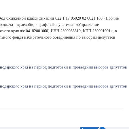
Код бюджетной классификации 822 1 17 05020 02 0021 180 «Прочие
юджета – краевой»; в графе «Получатель»- «Управление
рского края л/с 04182001060) ИНН 2309033319, КПП 230901001», в
льного фонда избирательного объединения по выборам депутатов
одарского края на период подготовки и проведения выборов депутатов
одарского края на период подготовки и проведения выборов депутатов