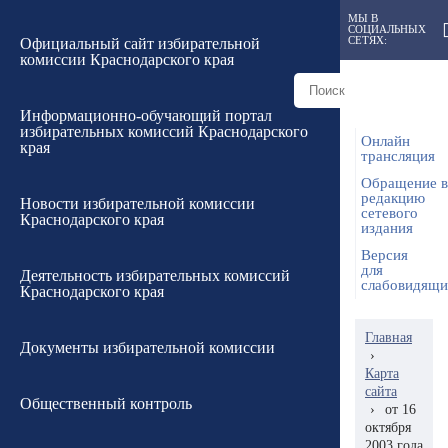
МЫ В
СОЦИАЛЬНЫХ
СЕТЯХ:
Официальный сайт избирательной
комиссии Краснодарского края
Информационно-обучающий портал
избирательных комиссий Краснодарского
Онлайн
края
трансляция
Обращение в
редакцию
Новости избирательной комиссии
сетевого
Краснодарского края
издания
Версия
для
Деятельность избирательных комиссий
слабовидящ
Краснодарского края
Главная
Документы избирательной комиссии
›
Карта
сайта
Общественный контроль
›
от 16
октября
2003 года