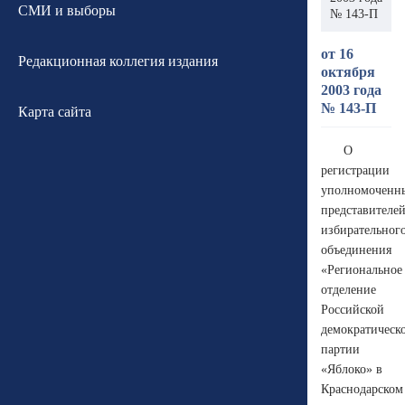
СМИ и выборы
№ 143-П
от 16
Редакционная коллегия издания
октября
2003 года
№ 143-П
Карта сайта
О
регистрации
уполномоченн
представителе
избирательног
объединения
«Региональное
отделение
Российской
демократическ
партии
«Яблоко» в
Краснодарском