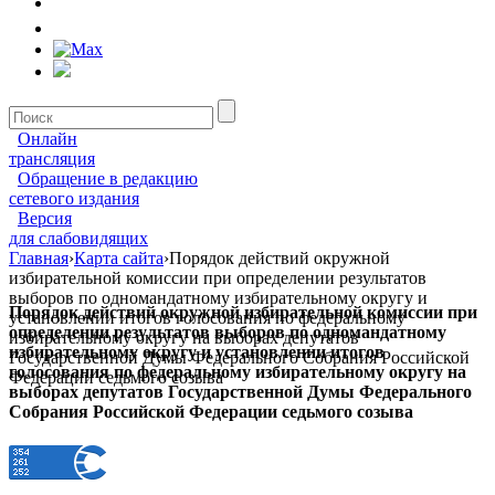
Онлайн
трансляция
Обращение в редакцию
сетевого издания
Версия
для слабовидящих
Главная
›
Карта сайта
›
Порядок действий окружной
избирательной комиссии при определении результатов
выборов по одномандатному избирательному округу и
Порядок действий окружной избирательной комиссии при
установлении итогов голосования по федеральному
определении результатов выборов по одномандатному
избирательному округу на выборах депутатов
избирательному округу и установлении итогов
Государственной Думы Федерального Собрания Российской
голосования по федеральному избирательному округу на
Федерации седьмого созыва
выборах депутатов Государственной Думы Федерального
Собрания Российской Федерации седьмого созыва