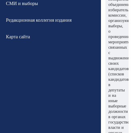
СМИ и выборы
объединение
избирательн
комиссии,
Редакционная коллегия издания
организующе
выборы,
о
Карта сайта
проведении
мероприятий
связанных
с
выдвижение
своих
кандидатов
(списков
кандидатов)
в
депутаты
и на
иные
выборные
должности
в органах
государствен
власти и
органах