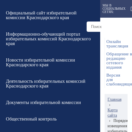
МЫ В
СОЦИАЛЬНЫХ
СЕТЯХ:
Официальный сайт избирательной
комиссии Краснодарского края
Информационно-обучающий портал
избирательных комиссий Краснодарского
Онлайн
края
трансляция
Обращение в
редакцию
Новости избирательной комиссии
сетевого
Краснодарского края
издания
Версия
для
Деятельность избирательных комиссий
слабовидящ
Краснодарского края
Главная
Документы избирательной комиссии
›
Карта
сайта
Общественный контроль
›
Порядок
извещения
избирательн