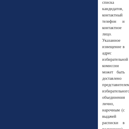
списка
кандидатов,
контактный
телефон и
контактное
лицо.
Указанное
извещение в
адрес
избирательной
комиссии
может быть
доставлено
представителе
избирательног
объединения
лично,
нарочным (с
выдачей
расписки в