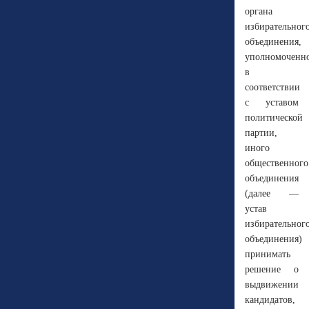
органа
избирательног
объединения,
уполномоченн
в
соответствии
с уставом
политической
партии,
иного
общественного
объединения
(далее —
устав
избирательног
объединения)
принимать
решение о
выдвижении
кандидатов,