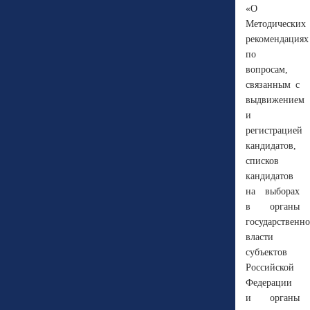
«О
Методических
рекомендациях
по
вопросам,
связанным с
выдвижением
и
регистрацией
кандидатов,
списков
кандидатов
на выборах
в органы
государственн
власти
субъектов
Российской
Федерации
и органы