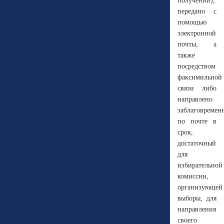
получении),
передано с
помощью
электронной
почты, а
также
посредством
факсимильной
связи либо
направлено
заблаговремен
по почте в
срок,
достаточный
для
избирательной
комиссии,
организующей
выборы, для
направления
своего