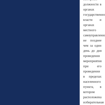
должности в
органах
государственн
власти и
органах
местного
самоуправлени
не позднее
чем за один
день до дня
проведения
мероприятия
при его
проведении
в пределах
населенного
пункта, в
котором
расположена
избирательная