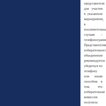
представителя
для участия
в указанном
мероприятии,
в
исключительн
случаях –
телефонограмм
Представителя
избирательног
объединения
рекомендуется
убедиться по
телефону
или иным
способом в
том, что
избирательная
комиссия
получила