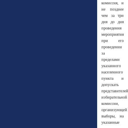
комиссия, и
не позднее
чем за три
дня до дня
проведения
мероприятия
при его
проведении
за
пределами
указанного
населенного
пункта и
допускать
представителе
избирательной
комиссии,
организующей
выборы, на
указанные