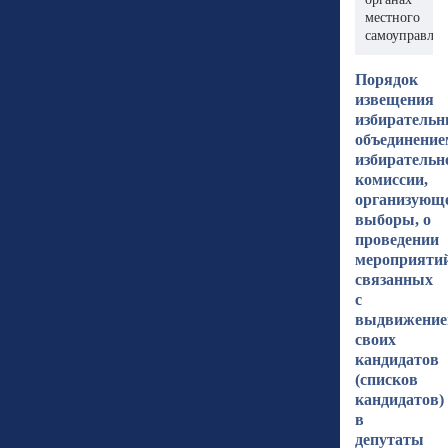
местного
самоуправле
Порядок
извещения
избиратель
объединение
избирательн
комиссии,
организующ
выборы, о
проведении
мероприятий
связанных
с
выдвижени
своих
кандидатов
(списков
кандидатов)
в
депутаты