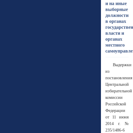
и на иные
выборные
должности
в органах
государстве
власти и
органах
местного
самоуправл
Выдержки
из
постановления
Центральной
избирательной
комиссии
Российской
Федерации
от 11 июня
2014 г. №
235/1486-6