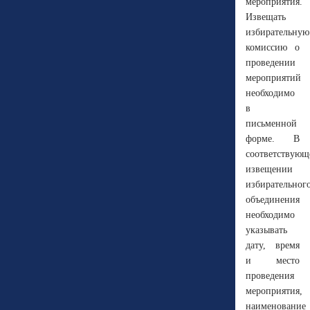
мероприятия.
Извещать
избирательную
комиссию о
проведении
мероприятий
необходимо
в
письменной
форме. В
соответствующ
извещении
избирательног
объединения
необходимо
указывать
дату, время
и место
проведения
мероприятия,
наименование