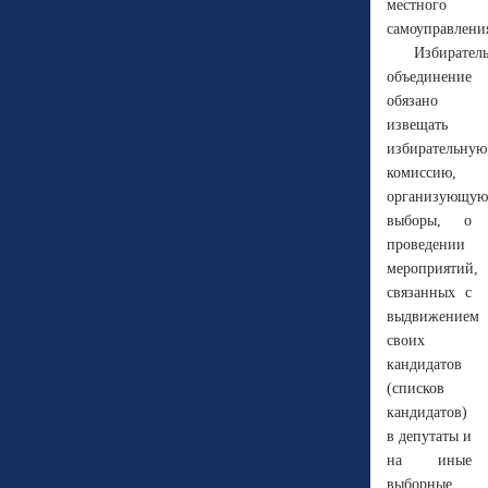
местного
самоуправлени
Избирател
объединение
обязано
извещать
избирательную
комиссию,
организующую
выборы, о
проведении
мероприятий,
связанных с
выдвижением
своих
кандидатов
(списков
кандидатов)
в депутаты и
на иные
выборные