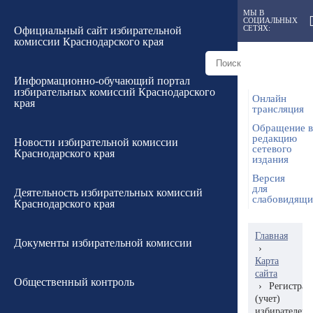
МЫ В
СОЦИАЛЬНЫХ
СЕТЯХ:
Официальный сайт избирательной
комиссии Краснодарского края
Информационно-обучающий портал
избирательных комиссий Краснодарского
Онлайн
края
трансляция
Обращение в
редакцию
Новости избирательной комиссии
сетевого
Краснодарского края
издания
Версия
для
Деятельность избирательных комиссий
слабовидящ
Краснодарского края
Главная
Документы избирательной комиссии
›
Карта
сайта
Общественный контроль
›
Регистрац
(учет)
избирателей,