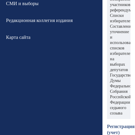
СМИ и выборы
участников
референдума.
Списки
Редакционная коллегия издания
избирателей.
Составление,
уточнение
Карта сайта
и
использован
списков
избирателей
на
выборах
депутатов
Государствен
Думы
Федеральног
Собрания
Российской
Федерации
седьмого
созыва
Регистрация
(учет)