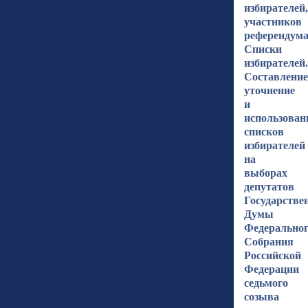
избирателей,
участников
референдума
Списки
избирателей.
Составление
уточнение
и
использован
списков
избирателей
на
выборах
депутатов
Государстве
Думы
Федерально
Собрания
Российской
Федерации
седьмого
созыва