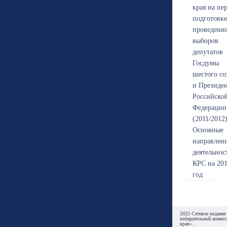
края на пе
подготовк
проведени
выборов
депутатов
Госдумы
шестого со
и Президе
Российско
Федерации
(2011/2012
Основные
направлен
деятельнос
КРС на 20
год
2025 Сетевое издание
избирательной комисс
края».