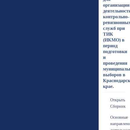
организации
деятельност
контрольно-
ревизионны
служб при
ТИК
(ИКМО) в
период
подготовки
и
проведения
муниципаль
выборов в
Краснодарс
крае.
Открыть
Сборник
Основные
направлен