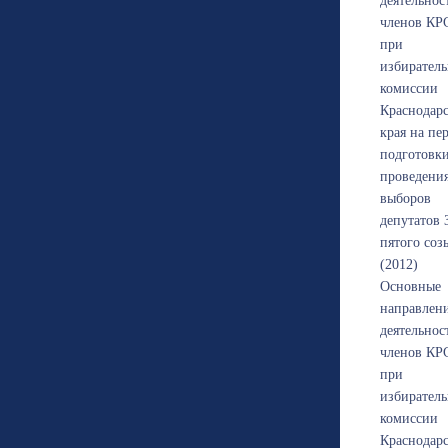
деятельнос
членов КР
при
избирател
комиссии
Краснодарс
края на пе
подготовк
проведени
выборов
депутатов
пятого соз
(2012)
Основные
направлен
деятельнос
членов КР
при
избирател
комиссии
Краснодарс