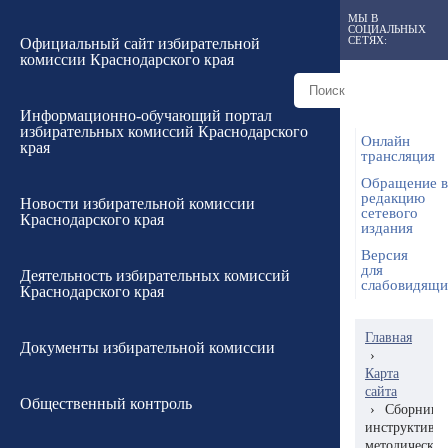
МЫ В
СОЦИАЛЬНЫХ
СЕТЯХ:
Официальный сайт избирательной
комиссии Краснодарского края
Информационно-обучающий портал
избирательных комиссий Краснодарского
Онлайн
края
трансляция
Обращение в
редакцию
Новости избирательной комиссии
сетевого
Краснодарского края
издания
Версия
для
Деятельность избирательных комиссий
слабовидящ
Краснодарского края
Главная
Документы избирательной комиссии
›
Карта
сайта
Общественный контроль
›
Сборник
инструктивн
методически