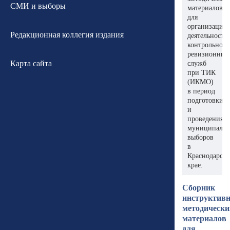
СМИ и выборы
материалов
для
организации
Редакционная коллегия издания
деятельности
контрольно-
ревизионных
Карта сайта
служб
при ТИК
(ИКМО)
в период
подготовки
и
проведения
муниципаль
выборов
в
Краснодарск
крае.
Сборник
инструктивн
методически
материалов
для