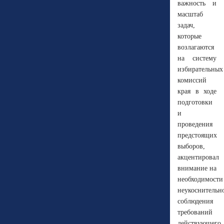
важность и
масштаб
задач,
которые
возлагаются
на систему
избирательных
комиссий
края в ходе
подготовки
и
проведения
предстоящих
выборов,
акцентировал
внимание на
необходимости
неукоснительн
соблюдения
требований
действующего