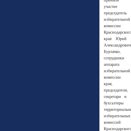
приняли
участие
председатель
избирательной
комиссии
Краснодарског
края Юрий
Александрович
Бурлачко,
сотрудники
аппарата
избирательной
комиссии
края,
председатели,
секретари и
бухгалтеры
территориальн
избирательных
комиссий
Краснодарског