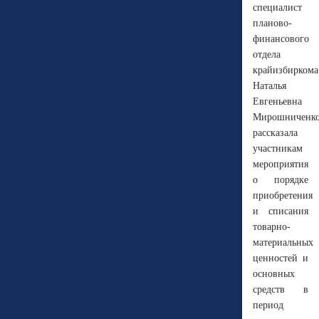
специалист
планово-
финансового
отдела
крайизбиркома
Наталья
Евгеньевна
Мирошниченк
рассказала
участникам
мероприятия
о порядке
приобретения
и списания
товарно-
материальных
ценностей и
основных
средств в
период