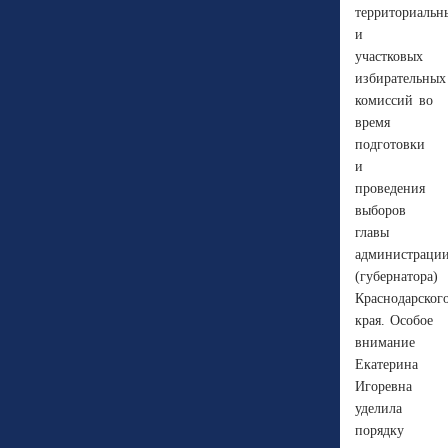
территориальн
и
участковых
избирательных
комиссий во
время
подготовки
и
проведения
выборов
главы
администраци
(губернатора)
Краснодарског
края. Особое
внимание
Екатерина
Игоревна
уделила
порядку