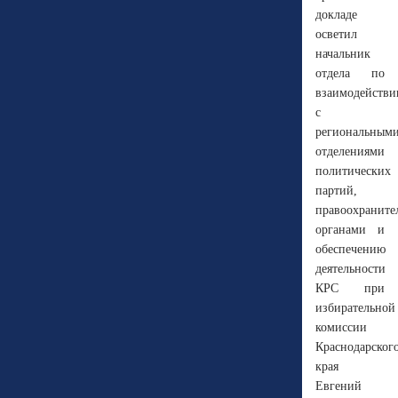
докладе
осветил
начальник
отдела по
взаимодейств
с
региональным
отделениями
политических
партий,
правоохранит
органами и
обеспечению
деятельности
КРС при
избирательной
комиссии
Краснодарског
края
Евгений