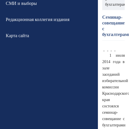
СМИ и выборы
бухгалтерами
Семинар-
Редакционная коллегия издания
совещание
с
бухгалтерам
Карта сайта
1 июля
2014 года в
зале
заседаний
избирательной
комиссии
Краснодарског
края
состоялся
семинар-
совещание с
бухгалтерами