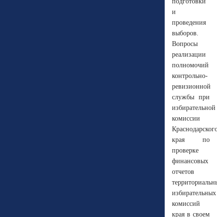
подготовки
и
проведения
выборов.
Вопросы
реализации
полномочий
контрольно-
ревизионной
службы при
избирательной
комиссии
Краснодарског
края по
проверке
финансовых
отчетов
территориальн
избирательных
комиссий
края в своем