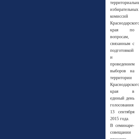
территориальн
избирательных
комиссий
Краснодарског
края по
вопросам,
связанным с
подготовкой
и
проведением
выборов на
территории
Краснодарског
края в
единый день
голосования
13 сентября
2015 года.
В семинаре-
совещании