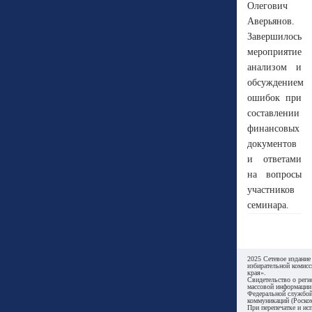
Олегович
Аверьянов.
Завершилось
мероприятие
анализом и
обсуждением
ошибок при
составлении
финансовых
документов
и ответами
на вопросы
участников
семинара.
2025 Сетевое издание
избирательной комисс
края».
Свидетельство о реги
массовой информации
Федеральной службой
коммуникаций (Роском
При перепечатке и ис