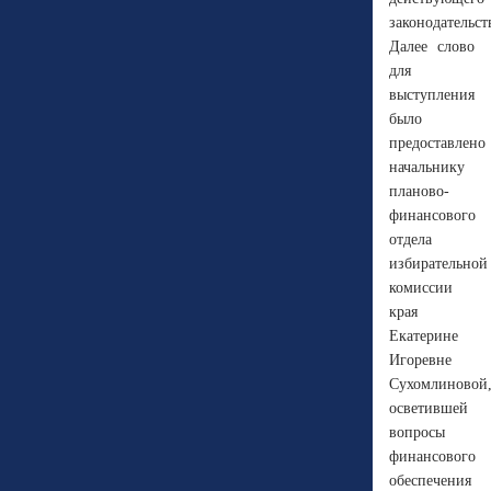
законодательст
Далее слово
для
выступления
было
предоставлено
начальнику
планово-
финансового
отдела
избирательной
комиссии
края
Екатерине
Игоревне
Сухомлиновой
осветившей
вопросы
финансового
обеспечения