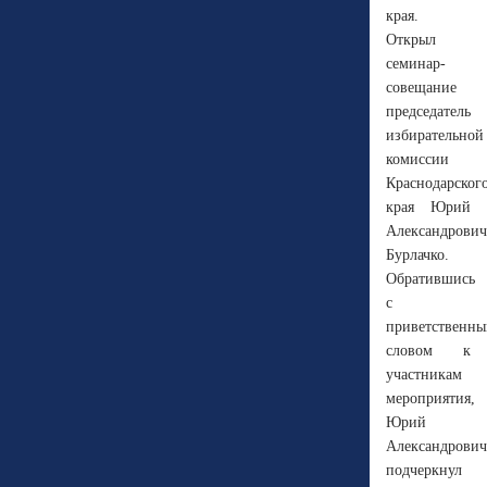
края.
Открыл
семинар-
совещание
председатель
избирательной
комиссии
Краснодарског
края Юрий
Александрович
Бурлачко.
Обратившись
с
приветственн
словом к
участникам
мероприятия,
Юрий
Александрович
подчеркнул