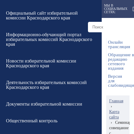
МЫ В
СОЦИАЛЬНЫХ
СЕТЯХ:
Официальный сайт избирательной
комиссии Краснодарского края
Информационно-обучающий портал
избирательных комиссий Краснодарского
Онлайн
края
трансляция
Обращение в
редакцию
Новости избирательной комиссии
сетевого
Краснодарского края
издания
Версия
для
Деятельность избирательных комиссий
слабовидящ
Краснодарского края
Главная
Документы избирательной комиссии
›
Карта
сайта
Общественный контроль
›
Семинар-
совещание
с