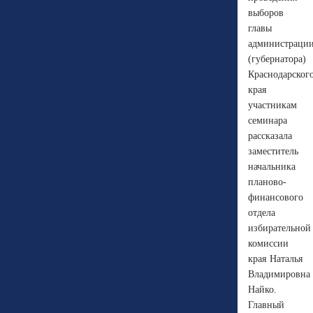
выборов
главы
администраци
(губернатора)
Краснодарског
края
участникам
семинара
рассказала
заместитель
начальника
планово-
финансового
отдела
избирательной
комиссии
края Наталья
Владимировна
Найко.
Главный