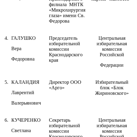
филиала МНТК
«Микрохирургия
глаза» имени Св.
Федорова
4.
ГАЛУШКО
Председатель
Центральная
избирательной
избирательная
Вера
комиссии
комиссия
Краснодарского
Российской
Федоровна
края
Федерации
5.
КАЛАНДИЯ
Директор ООО
Избирательный
«Арго»
блок «Блок
Лаврентий
Жириновского»
Валерьянович
6.
КУЧЕРЕНКО
Секретарь
Центральная
избирательной
избирательная
Светлана
комиссии
комиссия
Краснодарского
Российской