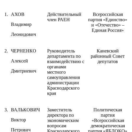
1.
АХОВ
Действительный
Всероссийская
член РАЕН
партия «Единство»
Владимир
и «Отечество» –
Единая Россия»
Леонидович
2.
ЧЕРНЕНКО
Руководитель
Каневский
департамента по
районный Совет
Алексей
взаимодействию с
депутатов
органами
Дмитриевич
местного
самоуправления
администрации
Краснодарского
края
3.
ВАЛЬКОВИЧ
Заместитель
Политическая
директора по
партия
Виктор
экономическим
«Всероссийская
вопросам
демократическая
Петрович
Краснодарского
партия «ЯБЛОКО»