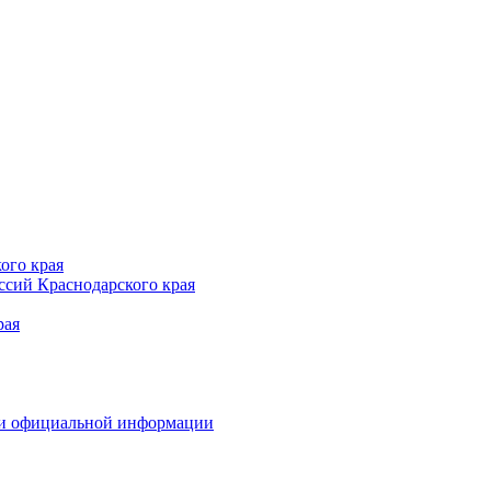
ого края
сий Краснодарского края
рая
 и официальной информации