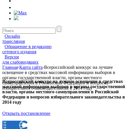
Онлайн
трансляция
Обращение в редакцию
сетевого издания
Версия
для слабовидящих
Главная
›
Карта сайта
›
Всероссийский конкурс на лучшее
освещение в средствах массовой информации выборов в
органы государственной власти, органы местного
Всероссийский конкурс на лучшее освещение в средствах
самоуправления в Российской Федерации и вопросов
массовой информации выборов в органы государственной
избирательного законодательства в 2014 году
власти, органы местного самоуправления в Российской
Федерации и вопросов избирательного законодательства в
2014 году
Открыть постановление