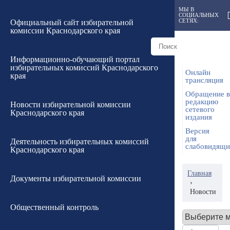
МЫ В
СОЦИАЛЬНЫХ
СЕТЯХ:
Официальный сайт избирательной
комиссии Краснодарского края
Информационно-обучающий портал
избирательных комиссий Краснодарского
Онлайн
края
трансляция
Обращение в
редакцию
Новости избирательной комиссии
сетевого
Краснодарского края
издания
Версия
для
Деятельность избирательных комиссий
слабовидящ
Краснодарского края
Главная
Документы избирательной комиссии
›
Новости
Общественный контроль