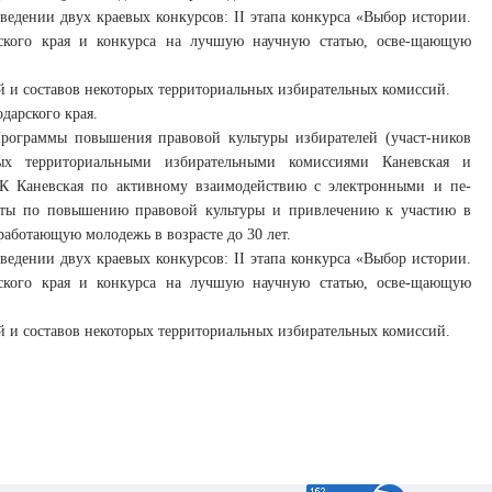
едении двух краевых конкурсов: II этапа конкурса «Выбор истории.
рского края и конкурса на лучшую научную статью, осве-щающую
й и составов некоторых территориальных избирательных комиссий.
дарского края.
рограммы повышения правовой культуры избирателей (участ-ников
ых территориальными избирательными комиссиями Каневская и
К Каневская по активному взаимодействию с электронными и пе-
оты по повышению правовой культуры и привлечению к участию в
работающую молодежь в возрасте до 30 лет.
едении двух краевых конкурсов: II этапа конкурса «Выбор истории.
рского края и конкурса на лучшую научную статью, осве-щающую
й и составов некоторых территориальных избирательных комиссий.