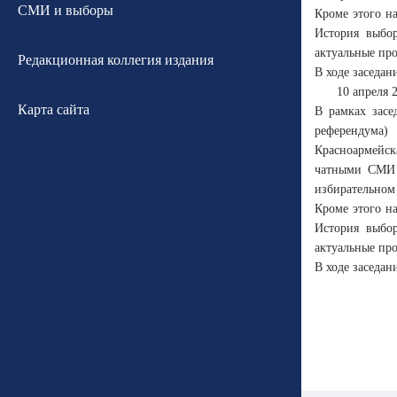
СМИ и выборы
Кроме этого н
История выбо
актуальные пр
Редакционная коллегия издания
В ходе заседа
10 апреля 
Карта сайта
В рамках засе
референдума)
Красноармейс
чатными СМИ 
избирательном 
Кроме этого н
История выбо
актуальные пр
В ходе заседа