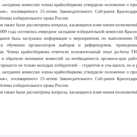
а заседании комиссии члены крайизбиркома утвердили положение о пров
ров», посвященного 15-летию Законодательного Соб-рания Краснода
облемы избирательного права России.
ния также были рассмотрены вопросы, касающиеся изме-нения полномочи
2009 года состоялось очередное заседание избирательной комиссии Красно
дания была заслушана информация о мероприятиях по выполнению П
 и обучению организаторов выборов и референдумов, проведенн
кая. Члены крайизбиркома отметили положительный опыт ра-боты ТИ
и обратили внимание комиссий на необходимость организа-ции раб
процессе не только молодых избирателей – студентов и уча-щихся, но и 
а заседании комиссии члены крайизбиркома утвердили положение о пров
ров», посвященного 15-летию Законодательного Соб-рания Краснода
облемы избирательного права России.
ния также были рассмотрены вопросы, касающиеся изме-нения полномочи