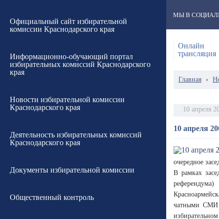
МЫ В СОЦИАЛ
Официальный сайт избирательной
комиссии Краснодарского края
Онлайн
трансляция
Информационно-обучающий портал
избирательных комиссий Краснодарского
края
Главная
›
Н
Новости избирательной комиссии
Краснодарского края
10 апреля 2
10 апреля 20
Деятельность избирательных комиссий
Краснодарского края
очередное засе
Документы избирательной комиссии
В рамках засе
референдума)
Красноармейс
Общественный контроль
чатными СМИ 
избирательном 