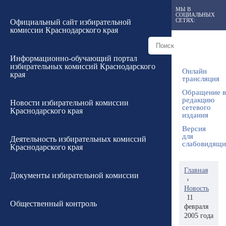
МЫ В
СОЦИАЛЬНЫХ
СЕТЯХ:
Официальный сайт избирательной
комиссии Краснодарского края
Информационно-обучающий портал
избирательных комиссий Краснодарского
Онлайн
края
трансляция
Обращение в
редакцию
Новости избирательной комиссии
сетевого
Краснодарского края
издания
Версия
для
Деятельность избирательных комиссий
слабовидящ
Краснодарского края
Главная
Документы избирательной комиссии
›
Новость
11
Общественный контроль
февраля
2005 года