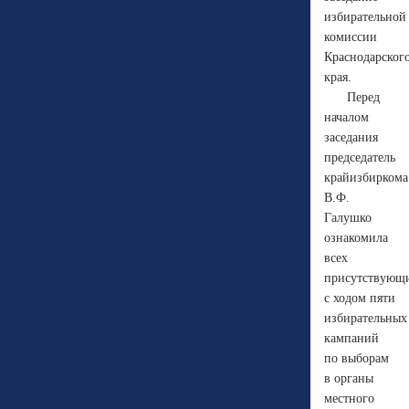
избирательной
комиссии
Краснодарског
края.
Перед
началом
заседания
председатель
крайизбиркома
В.Ф.
Галушко
ознакомила
всех
присутствующ
с ходом пяти
избирательных
кампаний
по выборам
в органы
местного