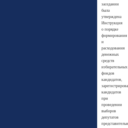
заседании
была
утверждена
Инструкция
о порядке
формирования
и
расходования
денежных
средств
избирательных
фондов
кандидатов,
зарегистриров
кандидатов
при
проведении
выборов
депутатов
представитель