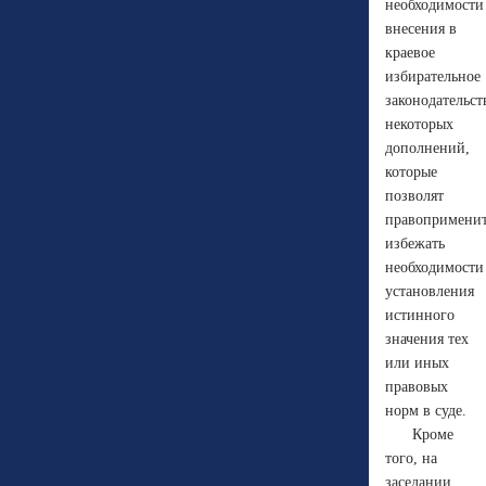
необходимости
внесения в
краевое
избирательное
законодательст
некоторых
дополнений,
которые
позволят
правопримени
избежать
необходимости
установления
истинного
значения тех
или иных
правовых
норм в суде.
Кроме
того, на
заседании