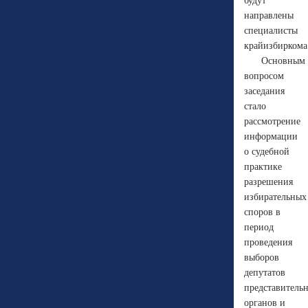
будут
направлены
специалисты
крайизбиркома
Основным
вопросом
заседания
стало
рассмотрение
информации
о судебной
практике
разрешения
избирательных
споров в
период
проведения
выборов
депутатов
представитель
органов и