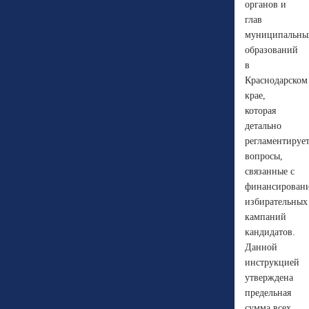
органов и
глав
муниципальны
образований
в
Краснодарском
крае,
которая
детально
регламентируе
вопросы,
связанные с
финансирован
избирательных
кампаний
кандидатов.
Данной
инструкцией
утверждена
предельная
сумма всех