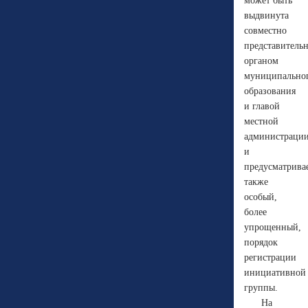
может быть
выдвинута
совместно
представитель
органом
муниципально
образования
и главой
местной
администраци
и
предусматрива
также
особый,
более
упрощенный,
порядок
регистрации
инициативной
группы.
На