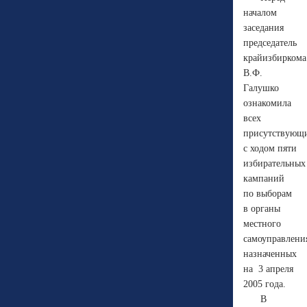
началом
заседания
председатель
крайизбиркома
В.Ф.
Галушко
ознакомила
всех
присутствующ
с ходом пяти
избирательных
кампаний
по выборам
в органы
местного
самоуправлени
назначенных
на
3 апреля
2005 года.
В