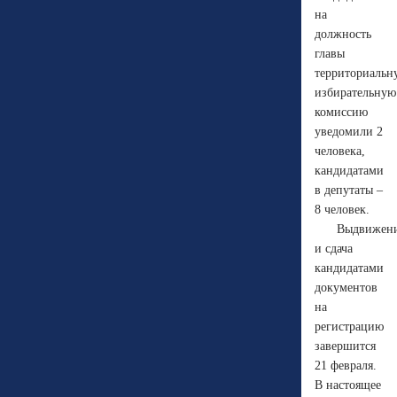
на
должность
главы
территориальн
избирательную
комиссию
уведомили 2
человека,
кандидатами
в депутаты –
8 человек.
Выдвижен
и сдача
кандидатами
документов
на
регистрацию
завершится
21 февраля.
В настоящее