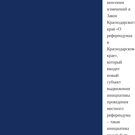
внесении
изменений в
Закон
Краснодарског
края «О
референдумах
в
Краснодарском
крае»,
который
вводит
новый
субъект
выдвижения
инициативы
проведения
местного
референдума
– такая
инициатива