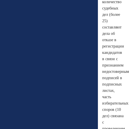
количество
судебных
дел (более
25)
составляют
дела об
отказе в
регистрации
кандидатов
в связи с
признанием
недостоверны
подписей в
подписных
листах,
часть
избирательных
споров (10
дел) связана
с
проведением