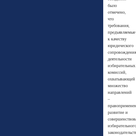
было
отмечено,
что
требования,
предъявляемые
к качеству
юридического
сопровождени
деятельности
избирательных
комиссий,
охватывающей
множество
направлений
–
правоприменен
развитие и
совершенствов
избирательног
законодательст