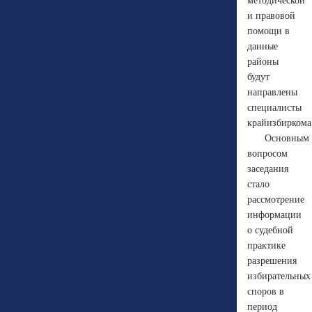
методической
и правовой
помощи в
данные
районы
будут
направлены
специалисты
крайизбиркома
Основным
вопросом
заседания
стало
рассмотрение
информации
о судебной
практике
разрешения
избирательных
споров в
период