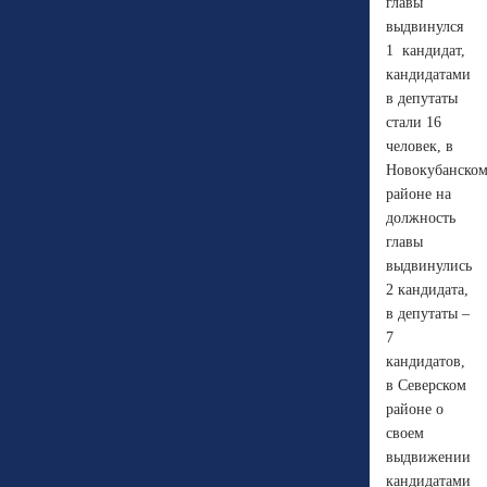
главы
выдвинулся
1
кандидат,
кандидатами
в депутаты
стали 16
человек, в
Новокубанско
районе на
должность
главы
выдвинулись
2 кандидата,
в депутаты –
7
кандидатов,
в Северском
районе о
своем
выдвижении
кандидатами