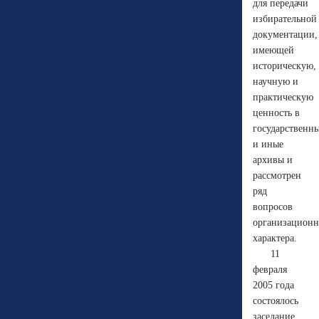
для передачи
избирательной
документации,
имеющей
историческую,
научную и
практическую
ценность в
государственн
и иные
архивы и
рассмотрен
ряд
вопросов
организационн
характера.
11
февраля
2005 года
состоялось
заседание