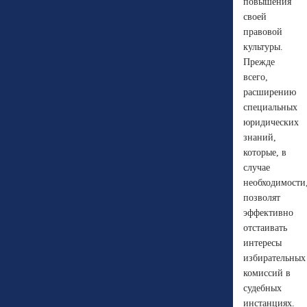
повышения
своей
правовой
культуры.
Прежде
всего,
расширению
специальных
юридических
знаний,
которые, в
случае
необходимости
позволят
эффективно
отстаивать
интересы
избирательных
комиссий в
судебных
инстанциях.