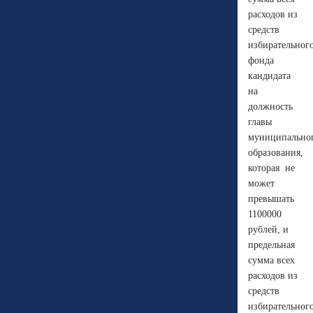
расходов из
средств
избирательног
фонда
кандидата
на
должность
главы
муниципально
образования,
которая
не
может
превышать
1100000
рублей, и
предельная
сумма всех
расходов из
средств
избирательног