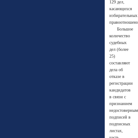
129 дел,
касающихся
избирательных
правоотношен
Большое
количество
судебных
дел (более
25)
составляют
дела об
отказе в
регистрации
кандидатов
в связи с
признанием
недостоверны
подписей в
подписных
листах,
часть