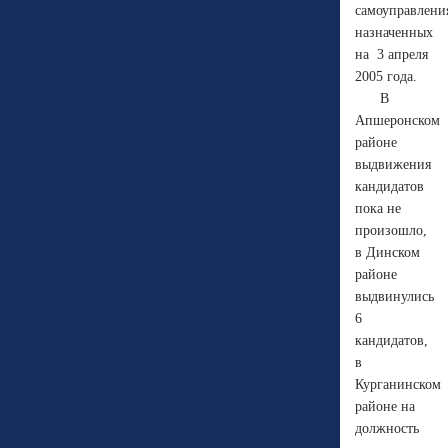
самоуправлени
назначенных
на
3 апреля
2005 года.
В
Апшеронском
районе
выдвижения
кандидатов
пока не
произошло,
в Динском
районе
выдвинулись
6
кандидатов,
в
Курганинском
районе на
должность