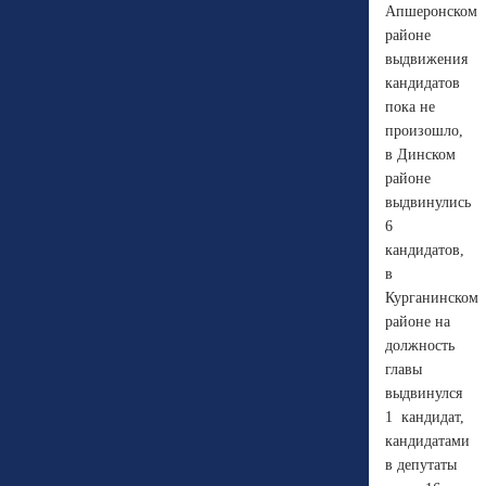
Апшеронском
районе
выдвижения
кандидатов
пока не
произошло,
в Динском
районе
выдвинулись
6
кандидатов,
в
Курганинском
районе на
должность
главы
выдвинулся
1
кандидат,
кандидатами
в депутаты