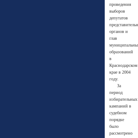
проведения
выборов
депутатов
представитель
органов и
глав
муниципальны
образований
в
Краснодарском
крае в 2004
году.
За
период
избирательных
кампаний в
судебном
порядке
было
рассмотрено