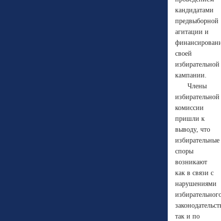
кандидатами
предвыборной
агитации и
финансирован
своей
избирательной
кампании.
Члены
избирательной
комиссии
пришли к
выводу, что
избирательные
споры
возникают
как в связи с
нарушениями
избирательног
законодательст
так и по