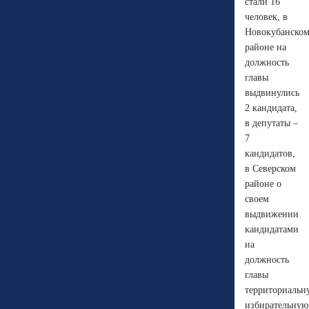
стали 16
человек, в
Новокубанско
районе на
должность
главы
выдвинулись
2 кандидата,
в депутаты –
7
кандидатов,
в Северском
районе о
своем
выдвижении
кандидатами
на
должность
главы
территориальн
избирательную