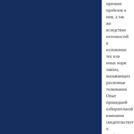
причине
пробелов в
нем, а так
же
вследствие
неточностей
в
изложении
тех или
иных норм
закона,
вызывающих
различные
толкования.
Опыт
прошедшей
избирательной
кампании
свидетельствуе
о