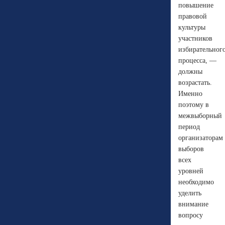
повышение
правовой
культуры
участников
избирательног
процесса, —
должны
возрастать.
Именно
поэтому в
межвыборный
период
организаторам
выборов
всех
уровней
необходимо
уделить
внимание
вопросу