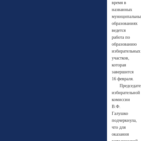
время в
названных
муниципальны
образованиях
ведется
работа по
образованию
избирательных
участков,
которая
завершится
16 февраля.
Председате
избирательной
комиссии
В.Ф.
Галушко
подчеркнула,
что для
оказания