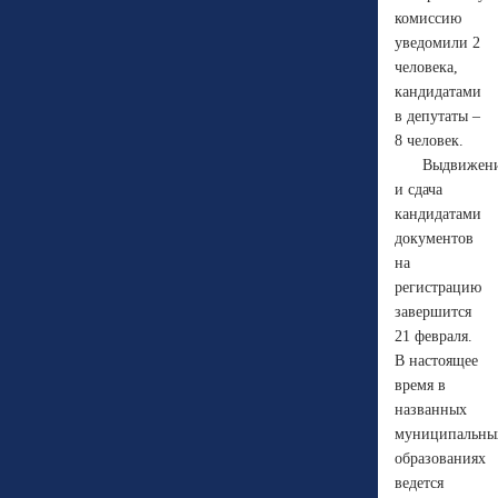
комиссию
уведомили 2
человека,
кандидатами
в депутаты –
8 человек.
Выдвижен
и сдача
кандидатами
документов
на
регистрацию
завершится
21 февраля.
В настоящее
время в
названных
муниципальны
образованиях
ведется