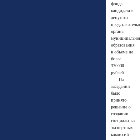
фонда
кандидата в
депутаты
представитель
органа
муниципально
образования
в объеме не
более
330000
рублей.
На
заседании
было
принято
решение о
создании
специальных
экспертных
комиссий