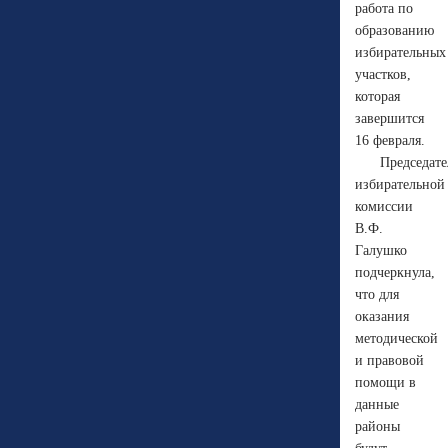
работа по
образованию
избирательных
участков,
которая
завершится
16 февраля.
Председате
избирательной
комиссии
В.Ф.
Галушко
подчеркнула,
что для
оказания
методической
и правовой
помощи в
данные
районы