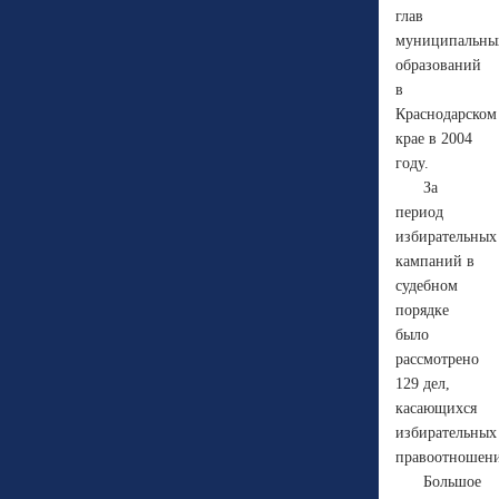
глав
муниципальны
образований
в
Краснодарском
крае в 2004
году.
За
период
избирательных
кампаний в
судебном
порядке
было
рассмотрено
129 дел,
касающихся
избирательных
правоотношен
Большое