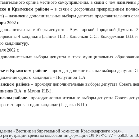
тавительного органа местного самоуправления, в связи с чем назначены
мске и Крымском районе
– в связи с досрочным прекращением полном
га) – назначены дополнительные выборы депутата представительного орг
аря
2002 г.
дополнительные выборы депутатов Армавирской Городской Думы на 2
рированы 4 кандидата (Зайцев Н.И., Кашенков С.С., Колодяжный В.В. и 
ою кандидатуру.
аля 2002 г.
дополнительные выборы депутата в трех муниципальных образования
ске и Крымском районе
– проходят дополнительные выборы депутата Со
вижение одного кандидата – Полутиной Т.А.
анском районе
– проходят дополнительные выборы депутата Совета де
иненко В.А. и Мячин И.В.).
нском районе
– проходят дополнительные выборы депутата Совета депу
Зарегистрирован один кандидат (Падалко В.П.).
здание «Вестник избирательной комиссии Краснодарского края».
о регистрации средства массовой информации ЭЛ № ФС 77 – 65038 от 10