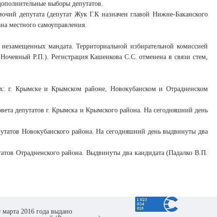
 дополнительные выборы депутатов.
очий депутата (депутат Жук Г.К назначен главой Нижне-Баканского
ана местного самоуправления.
 незамещенных мандата. Территориальной избирательной комиссией
Ночевный Р.П.). Регистрация Кашенкова С.С. отменена в связи стем,
х: г. Крымске и Крымском районе, Новокубанском и Отрадненском
вета депутатов г. Крымска и Крымского района. На сегодняшний день
путатов Новокубанского района. На сегодняшний день выдвинуты два
татов Отрадненского района. Выдвинуты два кандидата (Падалко В.П.
 марта 2016 года выдано