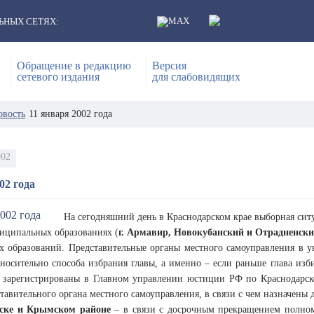
ЬНЫХ СЕТЯХ:
Обращение в редакцию
Версия
сетевого издания
для слабовидящих
овость
11 января 2002 года
002
02 года
На сегодняшний день в Краснодарском крае выборная сит
иципальных образованиях (
г. Армавир, Новокубанский и Отрадненск
 образований. Представительные органы местного самоуправления в у
носительно способа избрания главы, а именно – если раньше глава изби
ы зарегистрированы в Главном управлении юстиции РФ по Краснодарс
тавительного органа местного самоуправления, в связи с чем назначены
мске и Крымском районе
– в связи с досрочным прекращением полном