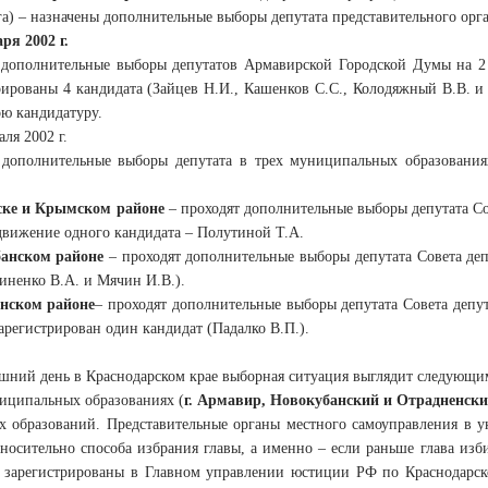
га) – назначены дополнительные выборы депутата представительного орг
аря
2002 г.
дополнительные выборы депутатов Армавирской Городской Думы на 2
рированы 4 кандидата (Зайцев Н.И., Кашенков С.С., Колодяжный В.В. и 
ою кандидатуру.
аля 2002 г.
дополнительные выборы депутата в трех муниципальных образования
ске и Крымском районе
– проходят дополнительные выборы депутата Со
вижение одного кандидата – Полутиной Т.А.
анском районе
– проходят дополнительные выборы депутата Совета де
иненко В.А. и Мячин И.В.).
нском районе
– проходят дополнительные выборы депутата Совета депу
Зарегистрирован один кандидат (Падалко В.П.).
шний день в Краснодарском крае выборная ситуация выглядит следующи
иципальных образованиях (
г. Армавир, Новокубанский и Отрадненск
 образований. Представительные органы местного самоуправления в у
носительно способа избрания главы, а именно – если раньше глава изби
ы зарегистрированы в Главном управлении юстиции РФ по Краснодарс