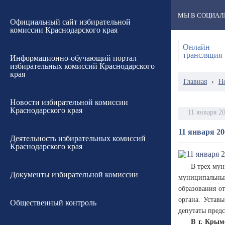
МЫ В СОЦИАЛ
Официальный сайт избирательной
комиссии Краснодарского края
Онлайн
трансляция
Информационно-обучающий портал
избирательных комиссий Краснодарского
края
Главная
›
Н
Новости избирательной комиссии
Краснодарского края
11 января 2
11 января 20
Деятельность избирательных комиссий
Краснодарского края
В трех мун
Документы избирательной комиссии
муниципальных
образования от
органа. Устав
Общественный контроль
депутаты предс
В г. Кры