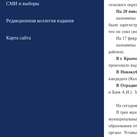
СМИ и выборы
сельского окру
На 20 янв
назначены
Редакционная коллегия издания
были зарегист
что он снял св
Карта сайта
На 17 февр
назначены
районах.
В г. Крым
произошло выд
В Новокуб
кандидата (Кал
В Отрадне
и Баев А.И.). 
На сегодня
В трех мун
муниципальных
образования от
органа. Устав