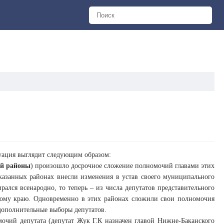
уация выглядит следующим образом:
ий районы
) произошло досрочное сложение полномочий главами этих
казанных районах внесли изменения в устав своего муниципального
рался всенародно, то теперь – из числа депутатов представительного
кому краю. Одновременно в этих районах сложили свои полномочия
 дополнительные выборы депутатов.
очий депутата (депутат Жук Г.К назначен главой Нижне-Баканского