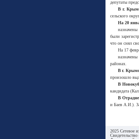
депутаты предс
В г. Кры
сельского окру
На 20 янв
назначены
были зарегист
что он снял св
На 17 февр
назначены
районах.
В г. Крым
произошло выд
В Новокуб
кандидата (Кал
В Отрадне
и Баев А.И.). 
2025 Сетевое и
Свидетельство 