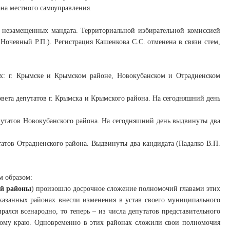
ана местного самоуправления.
 незамещенных мандата. Территориальной избирательной комиссией
Ночевный Р.П.). Регистрация Кашенкова С.С. отменена в связи стем,
х: г. Крымске и Крымском районе, Новокубанском и Отрадненском
вета депутатов г. Крымска и Крымского района. На сегодняшний день
путатов Новокубанского района. На сегодняшний день выдвинуты два
татов Отрадненского района. Выдвинуты два кандидата (Падалко В.П.
м образом:
ий районы
) произошло досрочное сложение полномочий главами этих
казанных районах внесли изменения в устав своего муниципального
рался всенародно, то теперь – из числа депутатов представительного
кому краю. Одновременно в этих районах сложили свои полномочия