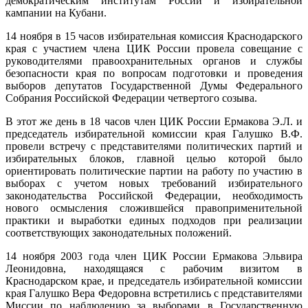
демократическим институтам России и избирательной
кампании на Кубани.
14 ноября в 15 часов избирательная комиссия Краснодарского
края с участием члена ЦИК России провела совещание с
руководителями правоохранительных органов и службы
безопасности края по вопросам подготовки и проведения
выборов депутатов Государственной Думы Федерального
Собрания Российской Федерации четвертого созыва.
В этот же день в 18 часов член ЦИК России Ермакова Э.Л. и
председатель избирательной комиссии края Галушко В.Ф.
провели встречу с представителями политических партий и
избирательных блоков, главной целью которой было
ориентировать политические партии на работу по участию в
выборах с учетом новых требований избирательного
законодательства Российской Федерации, необходимость
нового осмысления сложившейся правоприменительной
практики и выработки единых подходов при реализации
соответствующих законодательных положений.
14 ноября 2003 года член ЦИК России Ермакова Эльвира
Леонидовна, находящаяся с рабочим визитом в
Краснодарском крае, и председатель избирательной комиссии
края Галушко Вера Федоровна встретились с представителями
Миссии по наблюдению за выборами в Государственную