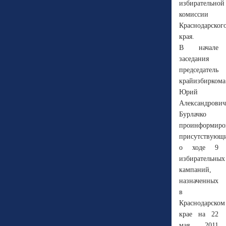
избирательной
комиссии
Краснодарског
края.
В начале
заседания
председатель
крайизбиркома
Юрий
Александрович
Бурлачко
проинформиро
присутствующ
о ходе 9
избирательных
кампаний,
назначенных
в
Краснодарском
крае на 22
мая 2011