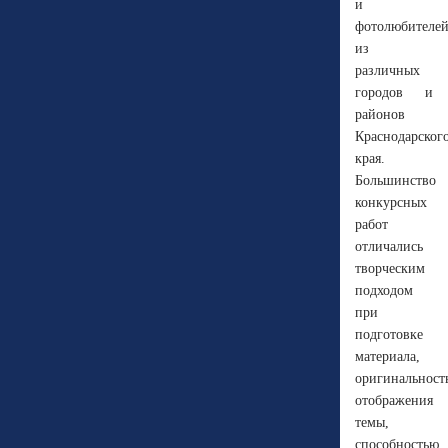
и
фотолюбителе
из
различных
городов и
районов
Краснодарског
края.
Большинство
конкурсных
работ
отличались
творческим
подходом
при
подготовке
материала,
оригинальност
отображения
темы,
способностью