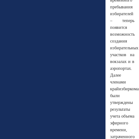
временного
пребывания
избирателей
– теперь
появится
возможность
создания
избирательных
участков на
вокзалах и в
аэропортах.
Далее
членами
крайизбиркома
были
утверждены
результаты
учета объема
эфирного
времени,
затраченного