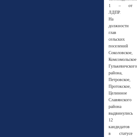
1 – от
ЛДПР.
На
должности
глав
сельских
поселений
Соколовское,
Комсомольское
Гулькевичского
района,
Петровское,
Протокское,
Целинное
Славянского
района
выдвинулись
12
кандидатов
в статусе