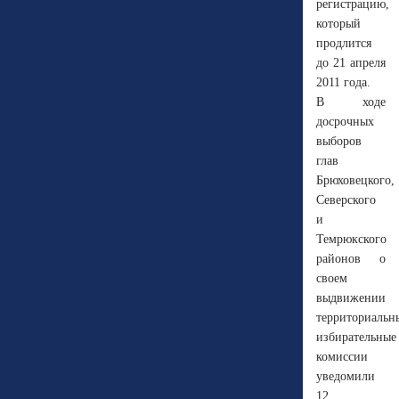
регистрацию,
который
продлится
до 21 апреля
2011 года.
В ходе
досрочных
выборов
глав
Брюховецкого,
Северского
и
Темрюкского
районов о
своем
выдвижении
территориальн
избирательные
комиссии
уведомили
12