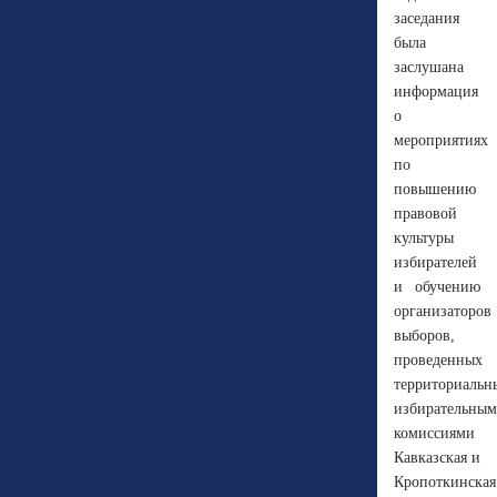
заседания
была
заслушана
информация
о
мероприятиях
по
повышению
правовой
культуры
избирателей
и обучению
организаторов
выборов,
проведенных
территориаль
избирательны
комиссиями
Кавказская и
Кропоткинская