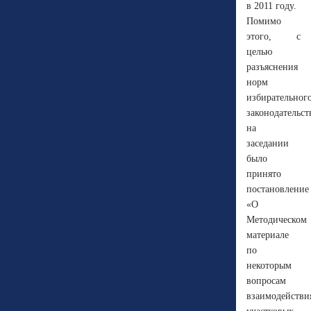
в 2011 году.
Помимо
этого, с
целью
разъяснения
норм
избирательног
законодательст
на
заседании
было
принято
постановление
«О
Методическом
материале
по
некоторым
вопросам
взаимодействи