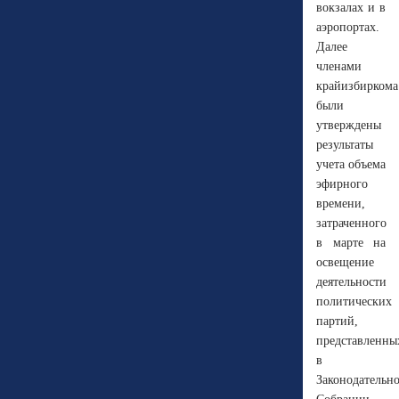
вокзалах и в
аэропортах.
Далее
членами
крайизбиркома
были
утверждены
результаты
учета объема
эфирного
времени,
затраченного
в марте на
освещение
деятельности
политических
партий,
представленны
в
Законодательн