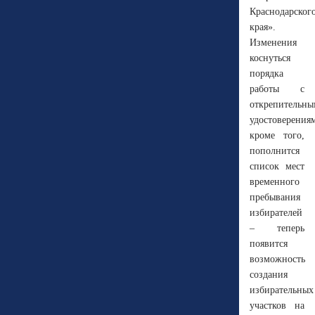
Краснодарског
края».
Изменения
коснуться
порядка
работы с
открепительн
удостоверения
кроме того,
пополнится
список мест
временного
пребывания
избирателей
– теперь
появится
возможность
создания
избирательных
участков на