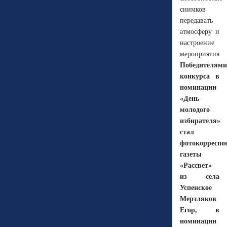
снимков
передавать
атмосферу и
настроение
мероприятия.
Победителями
конкурса в
номинации
«День
молодого
избирателя»
стал
фотокорреспо
газеты
«Рассвет»
из села
Успенское
Мерзляков
Егор, в
номинации