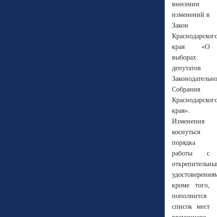
внесении
изменений в
Закон
Краснодарског
края «О
выборах
депутатов
Законодательн
Собрания
Краснодарског
края».
Изменения
коснуться
порядка
работы с
открепительн
удостоверения
кроме того,
пополнится
список мест