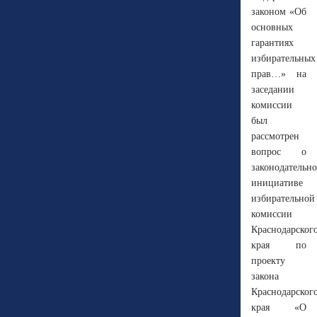
законом «Об
основных
гарантиях
избирательных
прав…» на
заседании
комиссии
был
рассмотрен
вопрос о
законодательн
инициативе
избирательной
комиссии
Краснодарског
края по
проекту
закона
Краснодарског
края «О