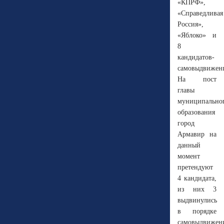
«КПРФ»,
«Справедливая
Россия»,
«Яблоко» и
8
кандидатов-
самовыдвижен
На пост
главы
муниципально
образования
город
Армавир на
данный
момент
претендуют
4 кандидата,
из них 3
выдвинулись
в порядке
самовыдвижен