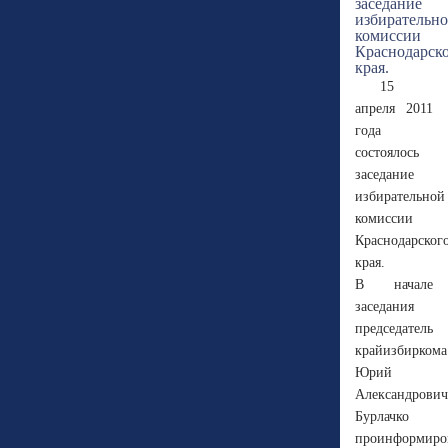
15
апреля 2011
года
состоялось
заседание
избирательной
комиссии
Краснодарског
края.
В начале
заседания
председатель
крайизбиркома
Юрий
Александрович
Бурлачко
проинформиро