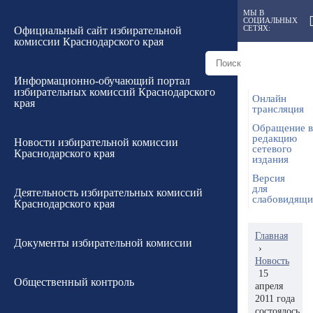
МЫ В
СОЦИАЛЬНЫХ
СЕТЯХ:
Официальный сайт избирательной
комиссии Краснодарского края
Информационно-обучающий портал
избирательных комиссий Краснодарского
Онлайн
края
трансляция
Обращение в
редакцию
Новости избирательной комиссии
сетевого
Краснодарского края
издания
Версия
для
Деятельность избирательных комиссий
слабовидящ
Краснодарского края
Главная
Документы избирательной комиссии
›
Новость
15
Общественный контроль
апреля
2011 года
состоялось