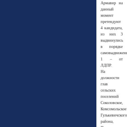
Армавир на
данный
момент
претендуют
4 кандидата,
из них 3
выдвинулись
в порядке
самовыдвижен
1 – от
ЛДПР.
На
должности
глав
сельских
поселений
Соколовское,
Комсомольское
Гулькевичского
района,