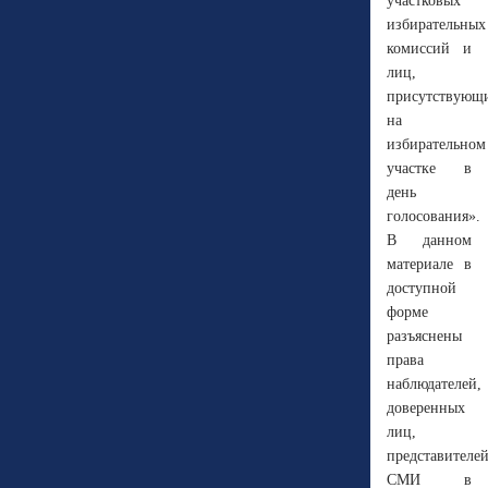
участковых
избирательных
комиссий и
лиц,
присутствующ
на
избирательном
участке в
день
голосования».
В данном
материале в
доступной
форме
разъяснены
права
наблюдателей,
доверенных
лиц,
представителе
СМИ в