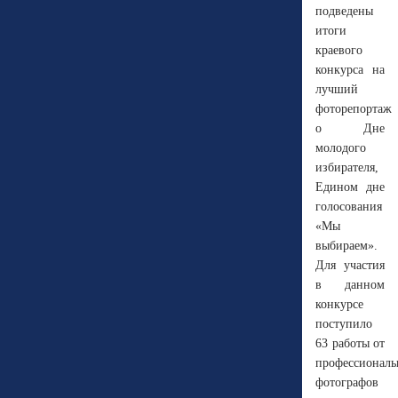
подведены
итоги
краевого
конкурса на
лучший
фоторепортаж
о Дне
молодого
избирателя,
Едином дне
голосования
«Мы
выбираем».
Для участия
в данном
конкурсе
поступило
63 работы от
профессионал
фотографов