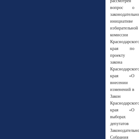
рассмотрен
вопрос о
законодательн
инициативе
избирательной
комиссии
Краснодарског
края по
проекту
закона
Краснодарског
края «О
внесении
изменений в
Закон
Краснодарског
края «О
выборах
депутатов
Законодательн
Собрания