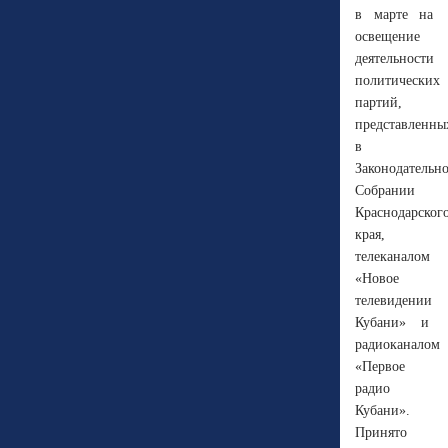
в марте на
освещение
деятельности
политических
партий,
представленны
в
Законодательн
Собрании
Краснодарског
края,
телеканалом
«Новое
телевидении
Кубани» и
радиоканалом
«Первое
радио
Кубани».
Принято