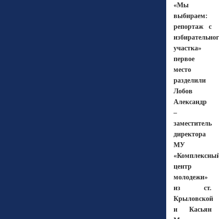
«Мы
выбираем:
репортаж с
избирательног
участка»
первое
место
разделили
Лобов
Александр
–
заместитель
директора
МУ
«Комплексны
центр
молодежи»
из ст.
Крыловской
и Касьян