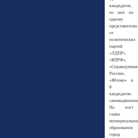
кандидатов,
из них по
одному
представителю
от
политических
партий
«ЛДПР»,
«КПРФ»,
«Справедливая
Россия»,
«Яблоко» и
8
кандидатов-
самовыдвижен
На пост
главы
муниципально
образования
город