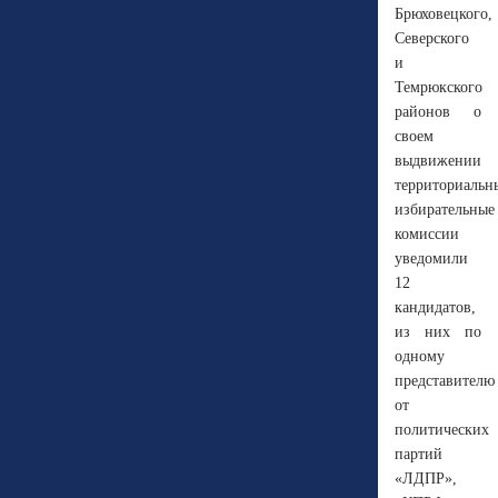
Брюховецкого,
Северского
и
Темрюкского
районов о
своем
выдвижении
территориальн
избирательные
комиссии
уведомили
12
кандидатов,
из них по
одному
представителю
от
политических
партий
«ЛДПР»,