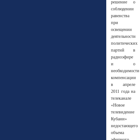
решение о
соблюдении
равенства
при
освещении
деятельности
политических
партий в
радиоэфире
и о
необходимости
компенсации
в апреле
2011 года на
телеканале
«Новое
телевидение
Кубани»
недостающего
объема
эфирного