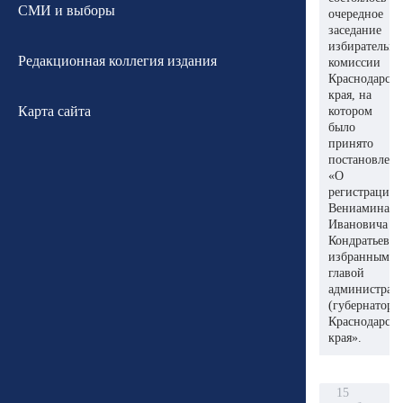
СМИ и выборы
очередное
заседание
избирательн
Редакционная коллегия издания
комиссии
Краснодарско
края, на
Карта сайта
котором
было
принято
постановлен
«О
регистрации
Вениамина
Ивановича
Кондратьева
избранным
главой
администрац
(губернаторо
Краснодарско
края».
15