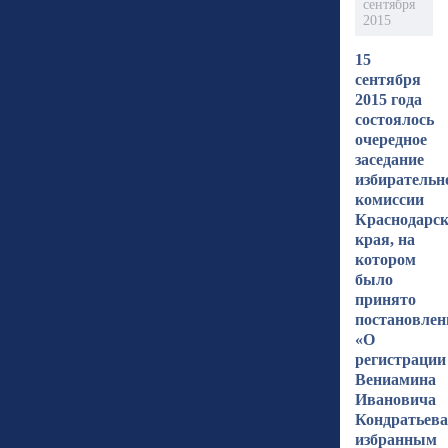
сентября
2015
15
сентября
2015 года
состоялось
очередное
заседание
избирательн
комиссии
Краснодарск
края, на
котором
было
принято
постановлен
«О
регистрации
Вениамина
Ивановича
Кондратьева
избранным