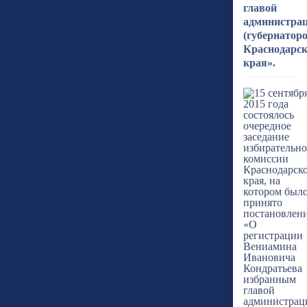
главой
администра
(губернатор
Краснодарск
края».