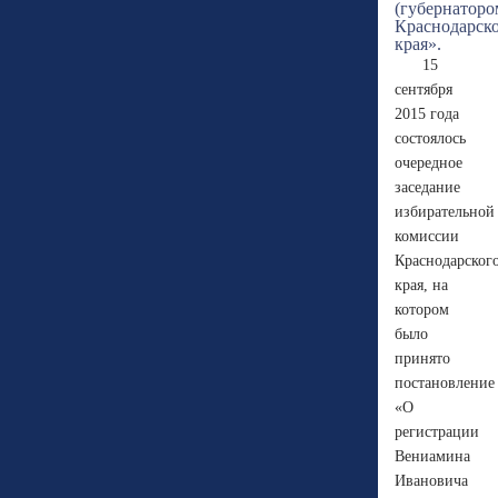
15
сентября
2015 года
состоялось
очередное
заседание
избирательной
комиссии
Краснодарског
края, на
котором
было
принято
постановление
«О
регистрации
Вениамина
Ивановича