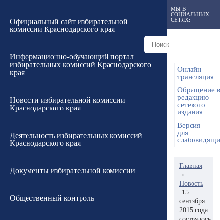
МЫ В
СОЦИАЛЬНЫХ
СЕТЯХ:
Официальный сайт избирательной
комиссии Краснодарского края
Информационно-обучающий портал
избирательных комиссий Краснодарского
Онлайн
края
трансляция
Обращение в
редакцию
Новости избирательной комиссии
сетевого
Краснодарского края
издания
Версия
для
Деятельность избирательных комиссий
слабовидящ
Краснодарского края
Главная
Документы избирательной комиссии
›
Новость
15
Общественный контроль
сентября
2015 года
состоялось