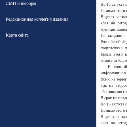
СМИ и выборы
До 16 августа 
Помимо этого в
В целях оказа
Редакционная коллегия издания
края на сего
муниципальног
Карта сайта
На заседании 
Российской Фе
подготовку и 
Кроме этого в
комиссии Кара
На единый
информации о 
Всего на терри
Так на второе
образования г
В срок не позд
До 16 августа 
Помимо этого в
В целях оказа
края на сего