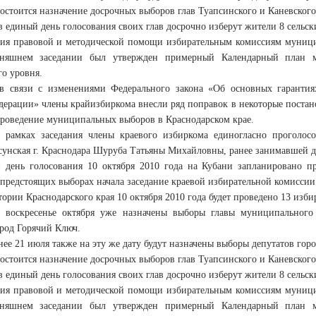
состоится назначение досрочных выборов глав Туапсинского и Каневско
 единый день голосования своих глав досрочно изберут жители 8 сельск
ния правовой и методической помощи избирательным комиссиям муниц
дняшнем заседании был утвержден примерный Календарный план 
о уровня.
в связи с изменениями Федерального закона «Об основных гарантия
дерации» члены крайизбиркома внесли ряд поправок в некоторые постан
проведение муниципальных выборов в Краснодарском крае.
 рамках заседания члены краевого избиркома единогласно проголосо
сунская г. Краснодара Шуруба Татьяны Михайловны, ранее занимавшей до
 день голосования 10 октября 2010 года на Кубани запланировано п
предстоящих выборах начала заседание краевой избирательной комиссии 
тории Краснодарского края 10 октября 2010 года будет проведено 13 изб
 воскресенье октября уже назначены выборы главы муниципального
ород Горячий Ключ.
нее 21 июля также на эту же дату будут назначены выборы депутатов го
состоится назначение досрочных выборов глав Туапсинского и Каневско
 единый день голосования своих глав досрочно изберут жители 8 сельск
ния правовой и методической помощи избирательным комиссиям муниц
дняшнем заседании был утвержден примерный Календарный план 