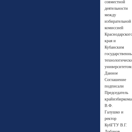
совместной
деятельности
между
избирательной
комиссией
Краснодарског
края и
Кубанским
государственн
технологическ
университетом
Данное
Соглашение
подписали
Председатель
крайизбиркома
В.Ф.
Галушко и
ректор
КубГТУ В.Г.
Лобанов.