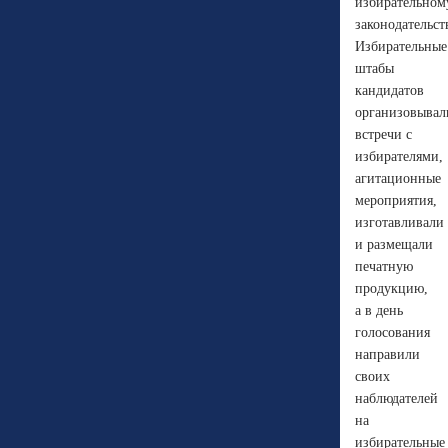
избирательном
законодательст
Избирательные
штабы
кандидатов
организовывал
встречи с
избирателями,
агитационные
мероприятия,
изготавливали
и размещали
печатную
продукцию,
а в день
голосования
направили
своих
наблюдателей
на
избирательные