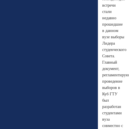
встречи
стали
недавно
прошедшие
в данном
вузе выборы
Лидера
студенческого
Совета.
Главный
документ,
регламентиру
проведение
выборов в
Куб ГТУ
был
разработан
студентами
вуза
совместно с