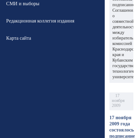
СМИ и выборы
подписание
Соглашения
о
Редакционная коллегия издания
совместной
деятельности
между
Карта сайта
избирательн
комиссией
Краснодарско
края и
Кубанским
государстве
технологиче
университето
17
ноября
2009
17 ноября
2009 года
состоялось
подписание