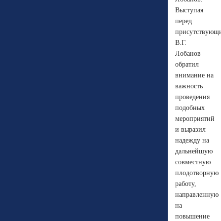
Выступая
перед
присутствующ
В.Г.
Лобанов
обратил
внимание на
важность
проведения
подобных
мероприятий
и выразил
надежду на
дальнейшую
совместную
плодотворную
работу,
направленную
на
повышение