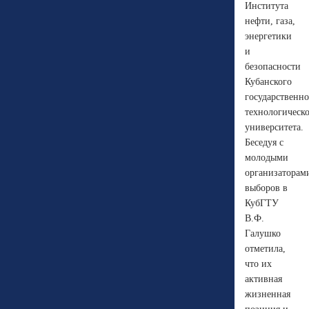
Института
нефти, газа,
энергетики
и
безопасности
Кубанского
государственно
технологическ
университета.
Беседуя с
молодыми
организаторам
выборов в
КубГТУ
В.Ф.
Галушко
отметила,
что их
активная
жизненная