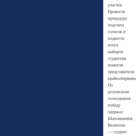
участки.
Провести
процедуру
подсчета
голосов и
подвести
итоги
выборов
студентам
помогли
представители
крайизбиркома
По
результатам
голосования
победу
одержал
Шапошников
Валентин
— студент