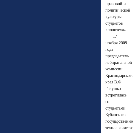
правовой и
политической
культуры
студентов
«политеха».
17
ноября 2009
года
председатель
избирательной
комиссии
Краснодарског
края В.Ф.
Галушко
встретилась
со
студентами
Кубанского
государственно
технологическ