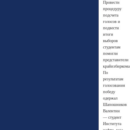
Провести
процедуру
подсчета
голосов и
подвести
итоги
выборов
студентам
помогли
представители
крайизбиркома
По
результатам
голосования
победу
одержал
Шапошников
Валентин
— студент
Института