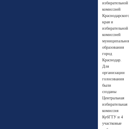
избирательной
комиссией
Краснодарског
края и
избирательной
комиссией
муниципально
образования
город
Краснодар.
Для
организации
голосования
были
созданы
Центральная
избирательная
комиссия
КубГТУ и 4
участковые