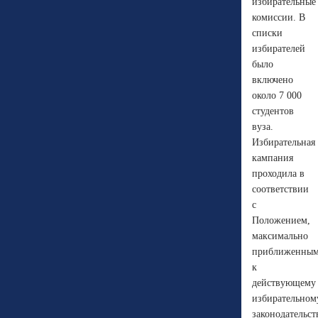
избирательные
комиссии. В
списки
избирателей
было
включено
около 7 000
студентов
вуза.
Избирательная
кампания
проходила в
соответствии
с
Положением,
максимально
приближенны
к
действующему
избирательном
законодательст