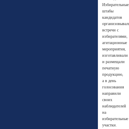
Избирательные
штабы
кандидатов
организовывал
встречи с
избирателями,
агитационные
мероприятия,
изготавливали
и размещали
печатную
продукцию,
а в день
голосования
направили
своих
наблюдателей
на
избирательные
участки.