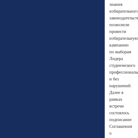
знания
избирательног
законодательст
позволили
провести
избирательную
кампанию
по выборам
Лидера
студенческого
профессиональ
и без
нарушений.
Далее в
рамках
встречи
состоялось
подписание
Соглашения
о