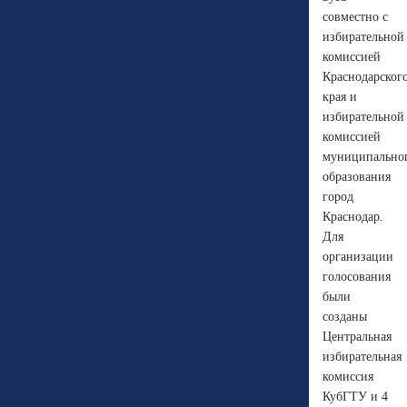
совместно с
избирательной
комиссией
Краснодарског
края и
избирательной
комиссией
муниципально
образования
город
Краснодар.
Для
организации
голосования
были
созданы
Центральная
избирательная
комиссия
КубГТУ и 4