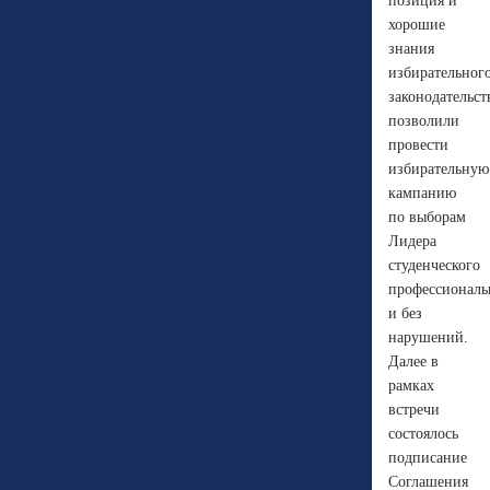
позиция и
хорошие
знания
избирательног
законодательст
позволили
провести
избирательную
кампанию
по выборам
Лидера
студенческого
профессиональ
и без
нарушений.
Далее в
рамках
встречи
состоялось
подписание
Соглашения