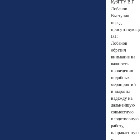
КубГТУ В.Г.
Лобанов.
Выступая
перед
присутствующ
В.Г.
Лобанов
обратил
внимание на
важность
проведения
подобных
мероприятий
и выразил
надежду на
дальнейшую
совместную
плодотворную
работу,
направленную
на