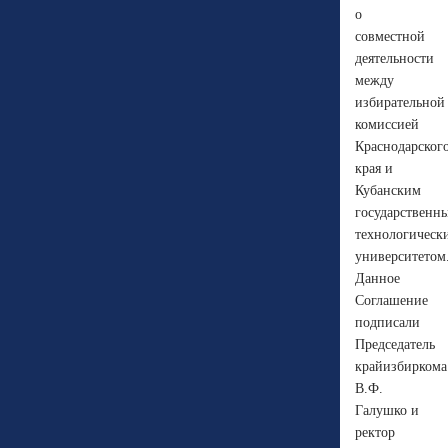
о
совместной
деятельности
между
избирательной
комиссией
Краснодарског
края и
Кубанским
государственн
технологическ
университетом
Данное
Соглашение
подписали
Председатель
крайизбиркома
В.Ф.
Галушко и
ректор