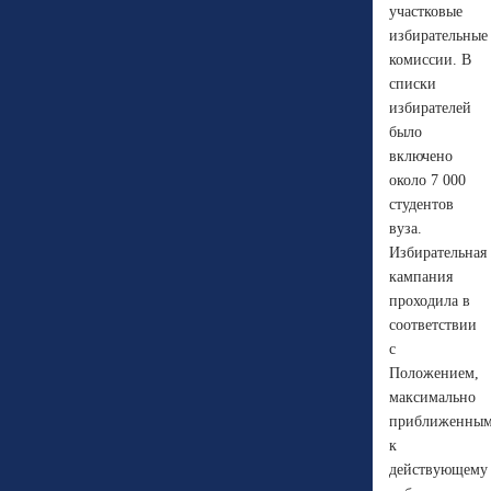
участковые
избирательные
комиссии. В
списки
избирателей
было
включено
около 7 000
студентов
вуза.
Избирательная
кампания
проходила в
соответствии
с
Положением,
максимально
приближенны
к
действующему