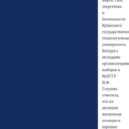
нефти, газа,
энергетики
и
безопасности
Кубанского
государственно
технологическ
университета.
Беседуя с
молодыми
организаторам
выборов в
КубГТУ
В.Ф.
Галушко
отметила,
что их
активная
жизненная
позиция и
хорошие