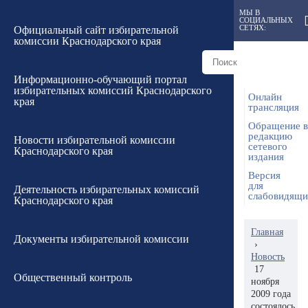
МЫ В
СОЦИАЛЬНЫХ
СЕТЯХ:
Официальный сайт избирательной
комиссии Краснодарского края
Информационно-обучающий портал
избирательных комиссий Краснодарского
Онлайн
края
трансляция
Обращение в
редакцию
Новости избирательной комиссии
сетевого
Краснодарского края
издания
Версия
для
Деятельность избирательных комиссий
слабовидящ
Краснодарского края
Главная
Документы избирательной комиссии
›
Новость
17
Общественный контроль
ноября
2009 года
состоялось