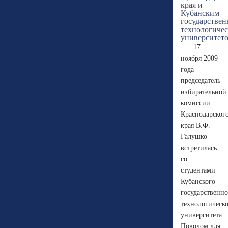
17
ноября 2009
года
председатель
избирательной
комиссии
Краснодарског
края В.Ф.
Галушко
встретилась
со
студентами
Кубанского
государственно
технологическ
университета.
Поводом для