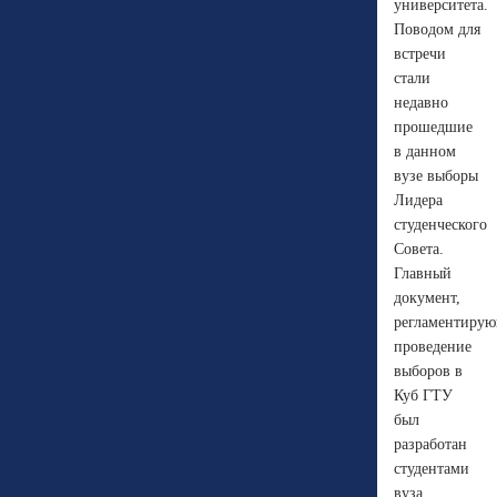
университета.
Поводом для
встречи
стали
недавно
прошедшие
в данном
вузе выборы
Лидера
студенческого
Совета.
Главный
документ,
регламентиру
проведение
выборов в
Куб ГТУ
был
разработан
студентами
вуза