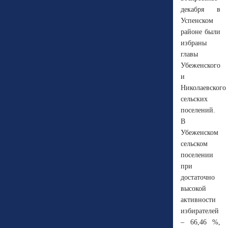
декабря в
Успенском
районе были
избраны
главы
Убеженского
и
Николаевского
сельских
поселений.
В
Убеженском
сельском
поселении
при
достаточно
высокой
активности
избирателей
– 66,46 %,