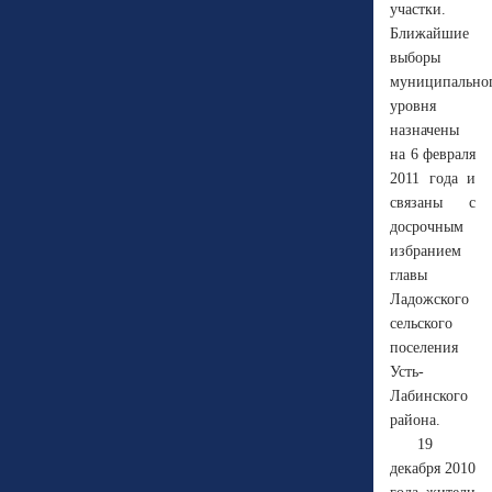
участки.
Ближайшие
выборы
муниципально
уровня
назначены
на 6 февраля
2011 года и
связаны с
досрочным
избранием
главы
Ладожского
сельского
поселения
Усть-
Лабинского
района.
19
декабря 2010