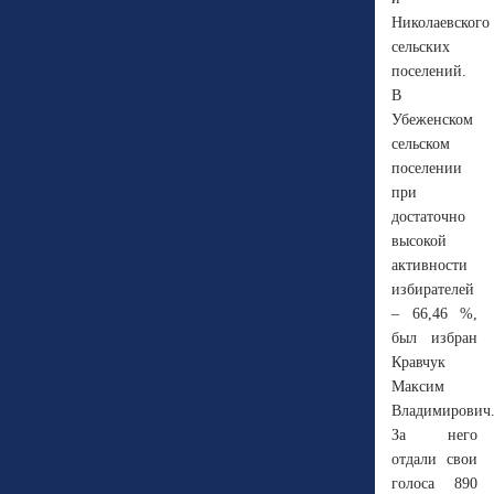
Николаевского
сельских
поселений.
В
Убеженском
сельском
поселении
при
достаточно
высокой
активности
избирателей
– 66,46 %,
был избран
Кравчук
Максим
Владимирович
За него
отдали свои
голоса 890