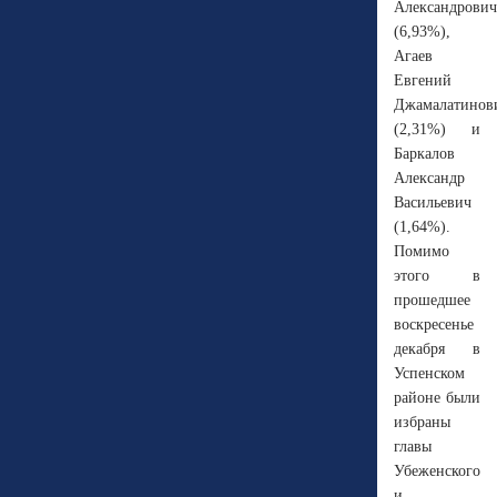
Александрович
(6,93%),
Агаев
Евгений
Джамалатинов
(2,31%) и
Баркалов
Александр
Васильевич
(1,64%).
Помимо
этого в
прошедшее
воскресенье
декабря в
Успенском
районе были
избраны
главы
Убеженского
и