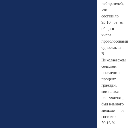
избирателей,
что
составило
93,10 % от
общего
числа
проголосовав
односельчан.
В
Николаевском
сельском
поселении
процент
граждан,
явившихся
на участки,
был немного
меньше и
составил
59,16 %.