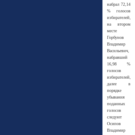
набрал 72,14
% голосов
избирателей,
на втором
месте
Горбунов
Владимир
Васильевич,
набравший
16,98 %
голосов
избирателей,
далее в
порядке
убывания
поданных
голосов
следуют
Осипов
Владимир