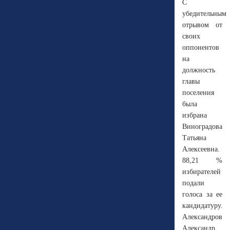
С
убедительным
отрывом от
своих
оппонентов
на
должность
главы
поселения
была
избрана
Виноградова
Татьяна
Алексеевна.
88,21 %
избирателей
подали
голоса за ее
кандидатуру.
Александров
Александр