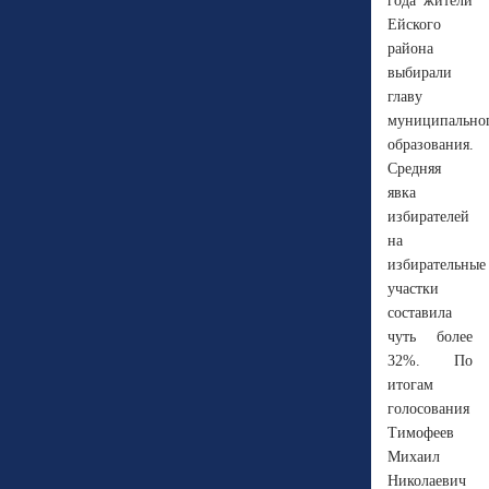
года жители
Ейского
района
выбирали
главу
муниципально
образования.
Средняя
явка
избирателей
на
избирательные
участки
составила
чуть более
32%. По
итогам
голосования
Тимофеев
Михаил
Николаевич