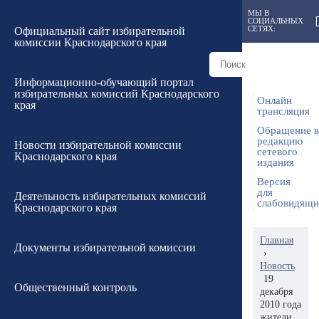
МЫ В
СОЦИАЛЬНЫХ
СЕТЯХ:
Официальный сайт избирательной
комиссии Краснодарского края
Информационно-обучающий портал
избирательных комиссий Краснодарского
Онлайн
края
трансляция
Обращение в
редакцию
Новости избирательной комиссии
сетевого
Краснодарского края
издания
Версия
для
Деятельность избирательных комиссий
слабовидящ
Краснодарского края
Главная
Документы избирательной комиссии
›
Новость
19
Общественный контроль
декабря
2010 года
жители