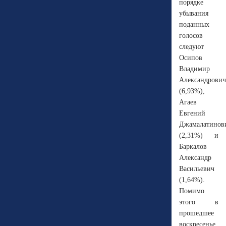
порядке
убывания
поданных
голосов
следуют
Осипов
Владимир
Александрович
(6,93%),
Агаев
Евгений
Джамалатинов
(2,31%) и
Баркалов
Александр
Васильевич
(1,64%).
Помимо
этого в
прошедшее
воскресенье