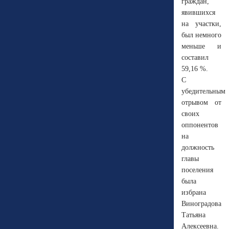
граждан,
явившихся
на участки,
был немного
меньше и
составил
59,16 %.
С
убедительным
отрывом от
своих
оппонентов
на
должность
главы
поселения
была
избрана
Виноградова
Татьяна
Алексеевна.