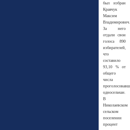
был избран
Кравчук
Максим
Владимирович
За него
отдали свои
голоса 890
избирателей,
что
составило
93,10 % от
общего
числа
проголосовав
односельчан.
В
Николаевском
сельском
поселении
процент