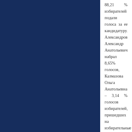
88,21 %
избирателей
подали
голоса за ее
кандидатуру.
Александров
Александр
Анатольевич
набрал
8,65%
голосов,
Калмазова
Ольга
Анатольевна
– 3,14 %
голосов
избирателей,
пришедших
на
избирательные