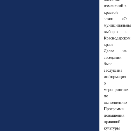
изменений в
краевой
закон «О
муниципальны
выборах в
Краснодарском
крае».
Далее на
заседании
была
заслушана
информация
о
мероприятиях
по
выполнению
Программы
повышения
правовой
культуры