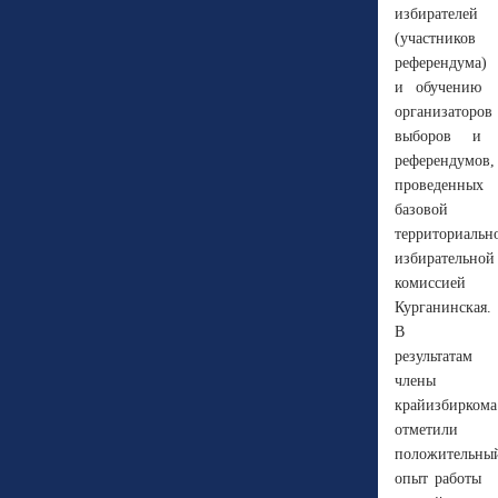
избирателей
(участников
референдума)
и обучению
организаторов
выборов и
референдумов,
проведенных
базовой
территориальн
избирательной
комиссией
Курганинская.
В
результатам
члены
крайизбиркома
отметили
положительны
опыт работы