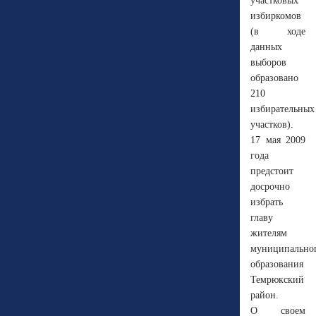
участковых
избиркомов
(в ходе
данных
выборов
образовано
210
избирательных
участков).
17 мая 2009
года
предстоит
досрочно
избрать
главу
жителям
муниципально
образования
Темрюкский
район.
О своем