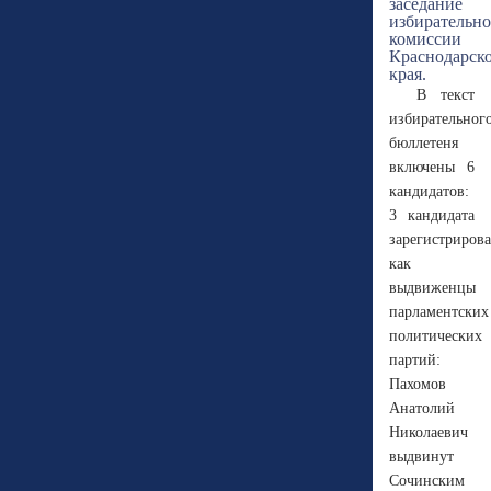
В текст
избирательног
бюллетеня
включены 6
кандидатов:
3 кандидата
зарегистриров
как
выдвиженцы
парламентских
политических
партий:
Пахомов
Анатолий
Николаевич
выдвинут
Сочинским