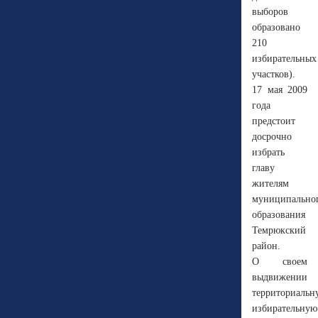
выборов
образовано
210
избирательных
участков).
17 мая 2009
года
предстоит
досрочно
избрать
главу
жителям
муниципально
образования
Темрюкский
район.
О своем
выдвижении
территориальн
избирательную