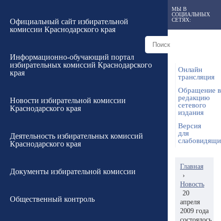
МЫ В
СОЦИАЛЬНЫХ
СЕТЯХ:
Официальный сайт избирательной
комиссии Краснодарского края
Информационно-обучающий портал
избирательных комиссий Краснодарского
Онлайн
края
трансляция
Обращение в
редакцию
Новости избирательной комиссии
сетевого
Краснодарского края
издания
Версия
для
Деятельность избирательных комиссий
слабовидящ
Краснодарского края
Главная
Документы избирательной комиссии
›
Новость
20
Общественный контроль
апреля
2009 года
состоялось