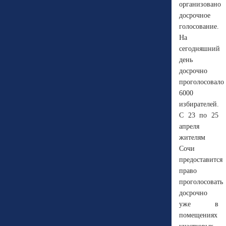
организовано
досрочное
голосование.
На
сегодняшний
день
досрочно
проголосовало
6000
избирателей.
С 23 по 25
апреля
жителям
Сочи
предоставится
право
проголосовать
досрочно
уже в
помещениях