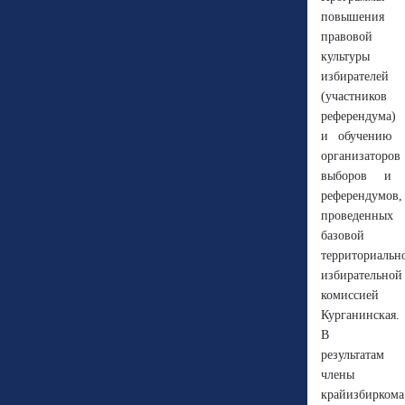
повышения
правовой
культуры
избирателей
(участников
референдума)
и обучению
организаторов
выборов и
референдумов,
проведенных
базовой
территориальн
избирательной
комиссией
Курганинская.
В
результатам
члены
крайизбиркома