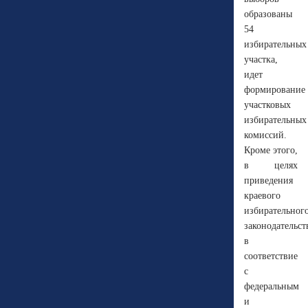
образованы
54
избирательных
участка,
идет
формирование
участковых
избирательных
комиссий.
Кроме этого,
в целях
приведения
краевого
избирательног
законодательст
в
соответствие
с
федеральным
и