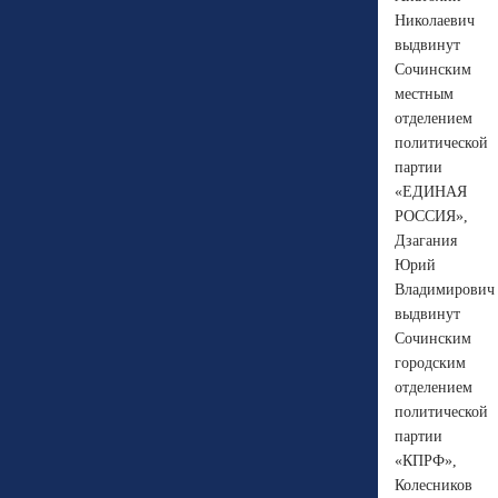
Николаевич
выдвинут
Сочинским
местным
отделением
политической
партии
«ЕДИНАЯ
РОССИЯ»,
Дзагания
Юрий
Владимирович
выдвинут
Сочинским
городским
отделением
политической
партии
«КПРФ»,
Колесников