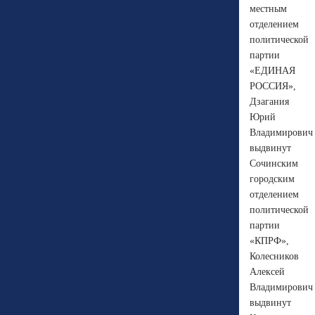
местным
отделением
политической
партии
«ЕДИНАЯ
РОССИЯ»,
Дзагания
Юрий
Владимирович
выдвинут
Сочинским
городским
отделением
политической
партии
«КПРФ»,
Колесников
Алексей
Владимирович
выдвинут