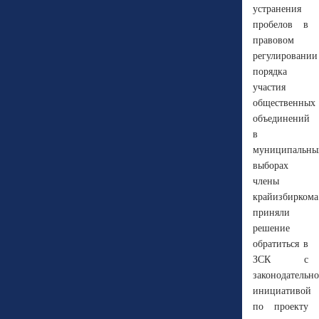
устранения
пробелов в
правовом
регулировании
порядка
участия
общественных
объединений
в
муниципальны
выборах
члены
крайизбиркома
приняли
решение
обратиться в
ЗСК с
законодательн
инициативой
по проекту