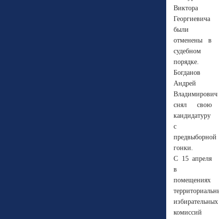
Виктора
Георгиевича
были
отменены в
судебном
порядке.
Богданов
Андрей
Владимирович
снял свою
кандидатуру
с
предвыборной
гонки.
С 15 апреля
в
помещениях
территориальн
избирательных
комиссий