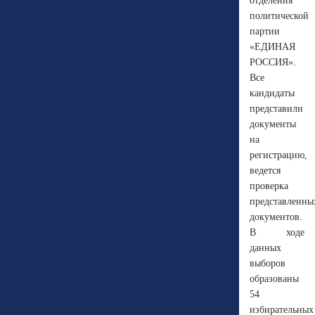
отделения
политической
партии
«ЕДИНАЯ
РОССИЯ».
Все
кандидаты
представили
документы
на
регистрацию,
ведется
проверка
представленны
документов.
В ходе
данных
выборов
образованы
54
избирательных