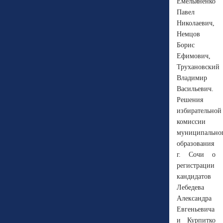
Емельяненко
Павел
Николаевич,
Немцов
Борис
Ефимович,
Трухановский
Владимир
Васильевич.
Решения
избирательной
комиссии
муниципально
образования
г. Сочи о
регистрации
кандидатов
Лебедева
Александра
Евгеньевича
и Курпитко