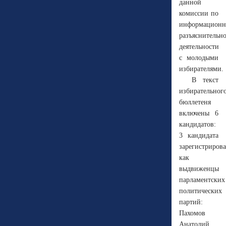
данной
комиссии по
информационн
разъяснительн
деятельности
с молодыми
избирателями.
В текст
избирательног
бюллетеня
включены 6
кандидатов:
3 кандидата
зарегистриров
как
выдвиженцы
парламентских
политических
партий:
Пахомов
Анатолий