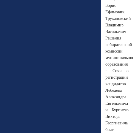
Борис
Ефимович,
Трухановский
Владимир
Васильевич.
Решения
избирательной
комиссии
муниципально
образования
г. Сочи о
регистрации
кандидатов
Лебедева
Александра
Евгеньевича
и Курпитко
Виктора
Георгиевича
были