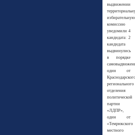
выдвижении
территориальн
избирательную
комиссию
уведомили 4
кандидата: 2
кандидата
выдвинулись
в порядке
самовыдвижен
один от
Краснодарског
регионального
отделения
политической
партии
«ЛДПР»,
один от
«Темрюкского
местного