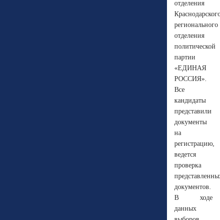
отделения
Краснодарског
регионального
отделения
политической
партии
«ЕДИНАЯ
РОССИЯ».
Все
кандидаты
представили
документы
на
регистрацию,
ведется
проверка
представленны
документов.
В ходе
данных
выборов