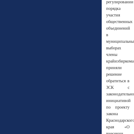
регулировании
порядка
участия
общественных
объединений
в
муниципальны
выборах
члены
крайизбиркома
приняли
решение
обратиться в
ЗСК с
законодательн
инициативой
по проекту
закона
Краснодарског
края «О
внесении