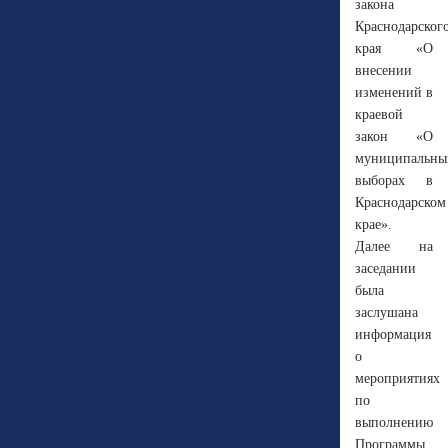
закона
Краснодарског
края «О
внесении
изменений в
краевой
закон «О
муниципальны
выборах в
Краснодарском
крае».
Далее на
заседании
была
заслушана
информация
о
мероприятиях
по
выполнению
Программы