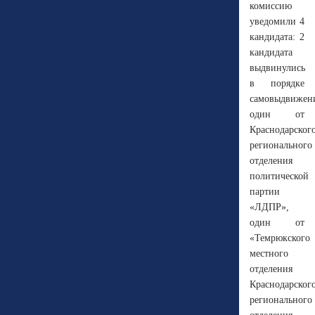
комиссию
уведомили 4
кандидата: 2
кандидата
выдвинулись
в порядке
самовыдвижен
один от
Краснодарског
регионального
отделения
политической
партии
«ЛДПР»,
один от
«Темрюкского
местного
отделения
Краснодарског
регионального