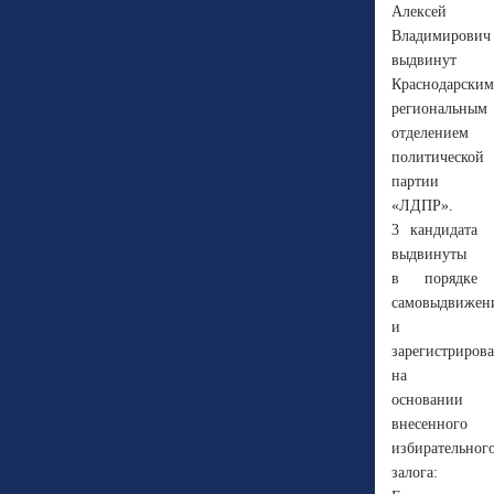
Алексей
Владимирович
выдвинут
Краснодарским
региональным
отделением
политической
партии
«ЛДПР».
3 кандидата
выдвинуты
в порядке
самовыдвижен
и
зарегистриров
на
основании
внесенного
избирательног
залога: