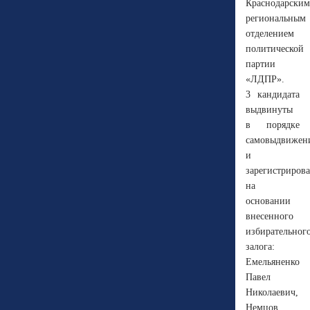
Краснодарским
региональным
отделением
политической
партии
«ЛДПР».
3 кандидата
выдвинуты
в порядке
самовыдвижен
и
зарегистриров
на
основании
внесенного
избирательног
залога:
Емельяненко
Павел
Николаевич,
Немцов