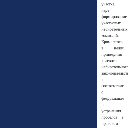
участка,
идет
формирование
участковых
избирательных
комиссий.
Кроме этого,
в целях
приведения
краевого
избирательног
законодательст
в
соответствие
с
федеральным
и
устранения
пробелов в
правовом