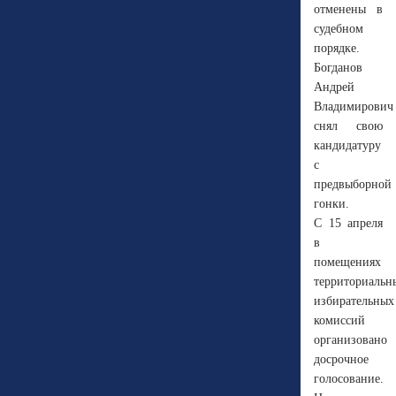
отменены в
судебном
порядке.
Богданов
Андрей
Владимирович
снял свою
кандидатуру
с
предвыборной
гонки.
С 15 апреля
в
помещениях
территориальн
избирательных
комиссий
организовано
досрочное
голосование.