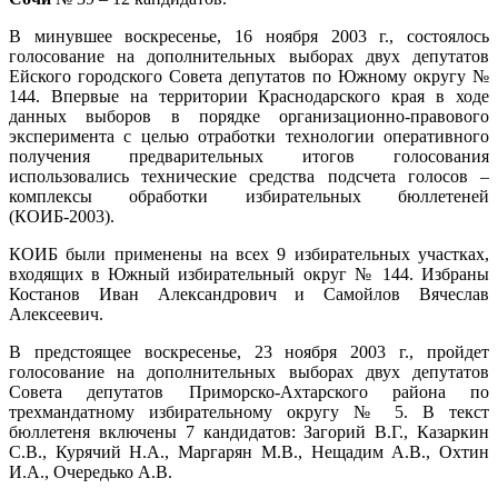
В минувшее воскресенье, 16 ноября 2003 г., состоялось
голосование на дополнительных выборах двух депутатов
Ейского городского Совета депутатов по Южному округу №
144. Впервые на территории Краснодарского края в ходе
данных выборов в порядке организационно-правового
эксперимента с целью отработки технологии оперативного
получения предварительных итогов голосования
использовались технические средства подсчета голосов –
комплексы обработки избирательных бюллетеней
(КОИБ-2003).
КОИБ были применены на всех 9 избирательных участках,
входящих в Южный избирательный округ № 144. Избраны
Костанов Иван Александрович и Самойлов Вячеслав
Алексеевич.
В предстоящее воскресенье, 23 ноября 2003 г., пройдет
голосование на дополнительных выборах двух депутатов
Совета депутатов Приморско-Ахтарского района по
трехмандатному избирательному округу № 5. В текст
бюллетеня включены 7 кандидатов: Загорий В.Г., Казаркин
С.В., Курячий Н.А., Маргарян М.В., Нещадим А.В., Охтин
И.А., Очередько А.В.