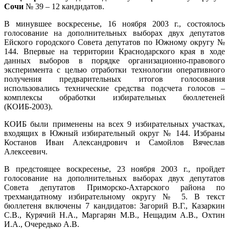
Сочи
№ 39 – 12 кандидатов.
В минувшее воскресенье, 16 ноября 2003 г., состоялось
голосование на дополнительных выборах двух депутатов
Ейского городского Совета депутатов по Южному округу №
144. Впервые на территории Краснодарского края в ходе
данных выборов в порядке организационно-правового
эксперимента с целью отработки технологии оперативного
получения предварительных итогов голосования
использовались технические средства подсчета голосов –
комплексы обработки избирательных бюллетеней
(КОИБ-2003).
КОИБ были применены на всех 9 избирательных участках,
входящих в Южный избирательный округ № 144. Избраны
Костанов Иван Александрович и Самойлов Вячеслав
Алексеевич.
В предстоящее воскресенье, 23 ноября 2003 г., пройдет
голосование на дополнительных выборах двух депутатов
Совета депутатов Приморско-Ахтарского района по
трехмандатному избирательному округу № 5. В текст
бюллетеня включены 7 кандидатов: Загорий В.Г., Казаркин
С.В., Курячий Н.А., Маргарян М.В., Нещадим А.В., Охтин
И.А., Очередько А.В.