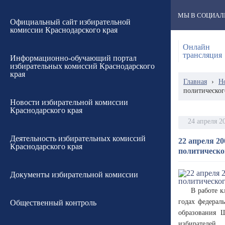
МЫ В СОЦИАЛ
Официальный сайт избирательной
комиссии Краснодарского края
Онлайн
трансляция
Информационно-обучающий портал
избирательных комиссий Краснодарского
края
Главная
›
Н
политическог
Новости избирательной комиссии
Краснодарского края
24 апреля 2
Деятельность избирательных комиссий
22 апреля 2
Краснодарского края
политическо
Документы избирательной комиссии
В работе к
годах федерал
Общественный контроль
образования 
избирателей.