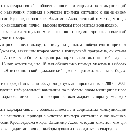
оцент кафедры связей с общественностью и социальных коммуникаций
ю назначения, приведя в качестве примера ситуацию с назначением
ссии Краснодарского края Владимир Ахов, который отметил, что для
 с кандидатами лично,
выборы должны проводиться всенародно.
о права и являются учащимися школ, они продемонстрировали высокий
 так и в мире.
митрию Наместникову, он получил диплом победителя и приз от
Гужовым, занявшим второе место в конкурсной программе, он станет
це. А пока у ребят есть время расширить свои знания, чтобы лучше
18 лет, отметили, что 18 мая обязательно примут участие в выборах
а «Я исполнил свой гражданский долг и проголосовал на выборах,
 из города Ейск. Они обсудили результаты прошедших в 2007 – 2008
уждение избирательной кампании по выборам главы муниципального
 образований?» — этот вопрос вызвал жаркие споры у молодых
оцент кафедры связей с общественностью и социальных коммуникаций
ю назначения, приведя в качестве примера ситуацию с назначением
ссии Краснодарского края Владимир Ахов, который отметил, что для
 с кандидатами лично,
выборы должны проводиться всенародно.