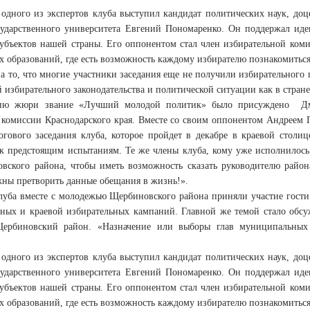
 одного из экспертов клуба выступил кандидат политических наук, д
сударственного университета Евгений Пономаренко. Он поддержал иде
субъектов нашей страны. Его оппонентом стал член избирательной коми
 образований, где есть возможность каждому избирателю познакомиться
а то, что многие участники заседания еще не получили избирательног
 избирательного законодательства и политической ситуации как в стране,
ию жюри звание «Лучший молодой политик» было присуждено
Д
 комиссии Краснодарского края. Вместе со своим оппонентом Андреем 
огового заседания клуба, которое пройдет в декабре в краевой столи
 к предстоящим испытаниям. Те же члены клуба, кому уже исполнилось 
вского района, чтобы иметь возможность сказать руководителю район
жны претворить данные обещания в жизнь!».
луба вместе с молодежью Щербиновского района приняли участие гости
ьных и краевой избирательных кампаний. Главной же темой стало обс
Щербиновский район. «Назначение или выборы глав муниципальных
 одного из экспертов клуба выступил кандидат политических наук, д
сударственного университета Евгений Пономаренко. Он поддержал иде
субъектов нашей страны. Его оппонентом стал член избирательной коми
 образований, где есть возможность каждому избирателю познакомиться