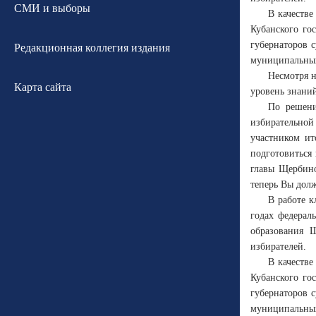
СМИ и выборы
В качестве
Кубанского го
губернаторов 
Редакционная коллегия издания
муниципальных
Несмотря н
Карта сайта
уровень знаний
По решен
избирательной
участником ит
подготовиться
главы Щербино
теперь Вы дол
В работе к
годах федерал
образования 
избирателей.
В качестве
Кубанского го
губернаторов 
муниципальных