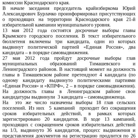
комиссии Краснодарского края.
В начале заседания председатель крайизбиркома Юрий
Александрович Бурлачко проинформировал присутствующих
о проходящих на территории Краснодарского края 21-й
избирательной кампании муниципального уровня.
13 мая 2012 года состоятся досрочные выборы главы
Крымского городского поселения. В текст избирательного
бюллетеня включены три кандидата, один из которых
выдвинут политической партией «Единая Россия», два
кандидата – в порядке самовыдвижения.
27 мая 2012 года пройдут досрочные выборы глав
муниципальных образований Тимашевского и
Ленинградского районов. В настоящий момент на должность
главы в Тимашевском районе претендуют 4 кандидата (по
одному кандидату выдвинуто политическими партиями
«Единая Россия» и «КПРФ», 2 – в порядке самовыдвижения).
На должность главы в Ленинградском районе свои
кандидатуры выдвинули 3 кандидата – самовыдвиженца.
На это же число назначены выборы 18 глав сельских
поселений. Из них 5 кампаний проходит без сокращения
сроков избирательных действий, в рамках которых
зарегистрировано 20 кандидатов. В ходе 13 кампаний,
проходящих с сокращением сроков избирательных действий
на 1/3, выдвинуто 36 кандидатов, процесс выдвижения и
представления документов на регистрацию продлится по 26