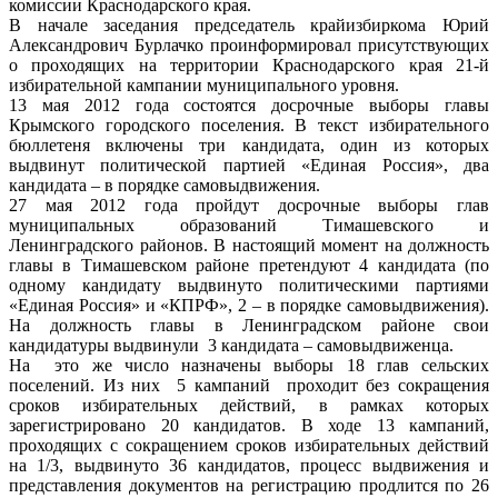
комиссии Краснодарского края.
В начале заседания председатель крайизбиркома Юрий
Александрович Бурлачко проинформировал присутствующих
о проходящих на территории Краснодарского края 21-й
избирательной кампании муниципального уровня.
13 мая 2012 года состоятся досрочные выборы главы
Крымского городского поселения. В текст избирательного
бюллетеня включены три кандидата, один из которых
выдвинут политической партией «Единая Россия», два
кандидата – в порядке самовыдвижения.
27 мая 2012 года пройдут досрочные выборы глав
муниципальных образований Тимашевского и
Ленинградского районов. В настоящий момент на должность
главы в Тимашевском районе претендуют 4 кандидата (по
одному кандидату выдвинуто политическими партиями
«Единая Россия» и «КПРФ», 2 – в порядке самовыдвижения).
На должность главы в Ленинградском районе свои
кандидатуры выдвинули 3 кандидата – самовыдвиженца.
На это же число назначены выборы 18 глав сельских
поселений. Из них 5 кампаний проходит без сокращения
сроков избирательных действий, в рамках которых
зарегистрировано 20 кандидатов. В ходе 13 кампаний,
проходящих с сокращением сроков избирательных действий
на 1/3, выдвинуто 36 кандидатов, процесс выдвижения и
представления документов на регистрацию продлится по 26